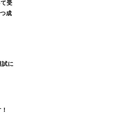
いて受
つ成
模試に
す！