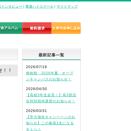
長インタビュー
|
東進ハイスクール
|
サイトマップ
最新記事一覧
2026/07/18
せ！！
南柏校 2026年夏 オープ
ンキャンパスのお知らせ！
2026/04/30
【高校3年生必見！】高3部活
生特別招待講習のお知らせ！
2026/03/31
【学力強化キャンペーンのお
知らせ】この春高1生になる
キミへ！