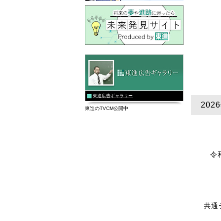
東進広告ギャラリー
20
東進のTVCM公開中
令
共通