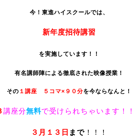
今！東進ハイスクールでは、
新年度招待講習
を実施しています！！
有名講師陣による徹底された映像授業！
その
１講座 ５コマ×９０分
を今ならなんと！
３
講座分
無料
で受けられちゃいます！！
３月１３日
まで
！！！