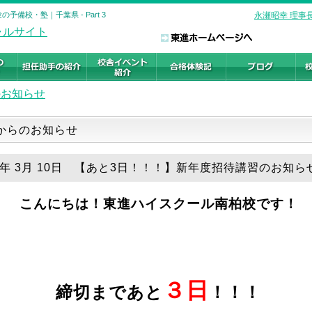
予備校・塾｜千葉県 - Part 3
永瀬昭幸 理事
のお知らせ
からのお知らせ
26年 3月 10日 【あと3日！！！】新年度招待講習のお知ら
こんにちは！東進ハイスクール南柏校です！
３日
締切まであと
！！！