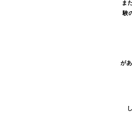
ま
験
が