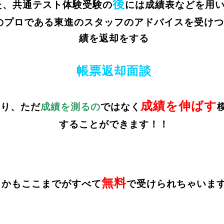
後
た、
共通テスト体験受験の
には成績表などを用
のプロである東進のスタッフのアドバイスを受けつ
績を返却をする
帳票返却面談
成績を伸ばす
あり、ただ
成績を測るの
ではなく
することができます！！
無料
しかもここまでがすべて
で受けられちゃいま