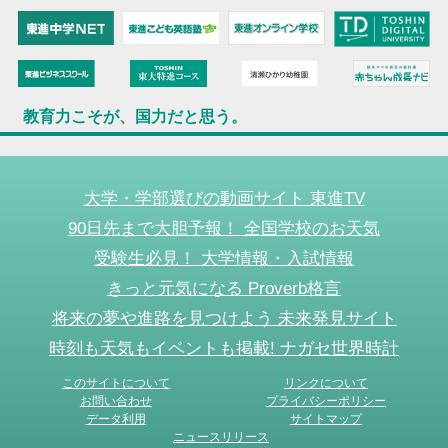
教育力こそが、国力だと思う。
大学・学部選びの動画サイト 東進TV
90日先まで大胆予報！ 全国学校のお天気
受験生必見！ 大学情報・入試情報
きっと元気になる Proverb格言
将来の夢や進路を見つけよう 未来発見サイト
時刻も天気もイベントも掲載! ナガセ世界時計
このサイトについて
リンクについて
お問い合わせ
プライバシーポリシー
データ利用
サイトマップ
ニュースリリース