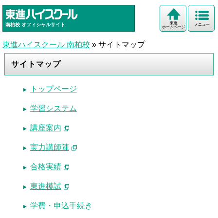
東進
南柏校
オフィシャルサイト
メニュー
ホームページ
東進ハイスクール 南柏校
»
サイトマップ
サイトマップ
トップページ
学習システム
講座案内
実力講師陣
合格実績
東進模試
学費・申込手続き