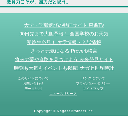
教育力こそが、国力だと思う。
大学・学部選びの動画サイト 東進TV
90日先まで大胆予報！ 全国学校のお天気
受験生必見！ 大学情報・入試情報
きっと元気になる Proverb格言
将来の夢や進路を見つけよう 未来発見サイト
時刻も天気もイベントも掲載! ナガセ世界時計
このサイトについて
リンクについて
お問い合わせ
プライバシーポリシー
データ利用
サイトマップ
ニュースリリース
Copyright © NagaseBrothers Inc.