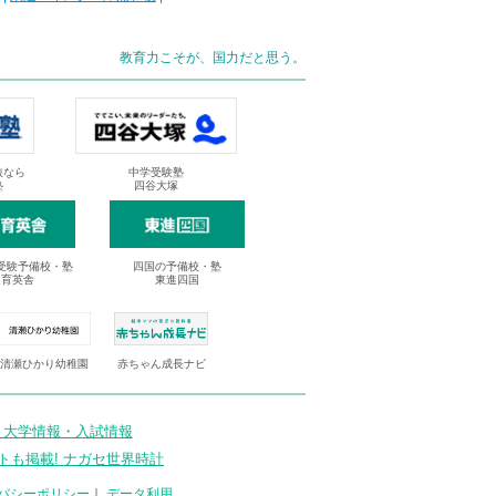
教育力こそが、国力だと思う。
抜なら
中学受験塾
塾
四谷大塚
受験予備校・塾
四国の予備校・塾
進育英舎
東進四国
清瀬ひかり幼稚園
赤ちゃん成長ナビ
 大学情報・入試情報
トも掲載! ナガセ世界時計
バシーポリシー
｜
データ利用