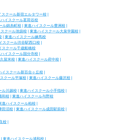
イスクール新宿エルタワー校
|
進ハイスクール茗荷谷校
ール錦糸町校
|
東進ハイスクール豊洲校
|
イスクール池袋校
|
東進ハイスクール大泉学園校
|
校
|
東進ハイスクール練馬校
イスクール渋谷駅西口校
|
イスクール千歳船橋校
進ハイスクール国分寺校
|
久留米校
|
東進ハイスクール府中校
|
ハイスクール新百合ヶ丘校
|
スクール平塚校
|
東進ハイスクール藤沢校
|
ール川越校
|
東進ハイスクール小手指校
|
浦和校
|
東進ハイスクール与野校
東進ハイスクール柏校
|
津田沼校
|
東進ハイスクール成田駅前校
|
良校
|
|
東進ハイスクール浦和校
|