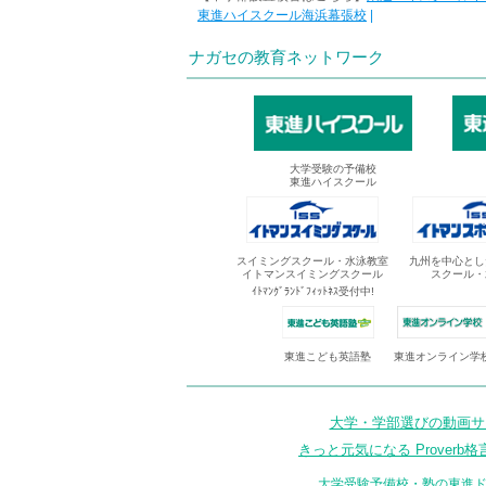
東進ハイスクール海浜幕張校
|
ナガセの教育ネットワーク
大学受験の予備校
東進ハイスクール
スイミングスクール・水泳教室
九州を中心とし
イトマンスイミングスクール
スクール・
ｲﾄﾏﾝｸﾞﾗﾝﾄﾞﾌｨｯﾄﾈｽ受付中!
東進オンライン学
東進こども英語塾
大学・学部選びの動画サイ
きっと元気になる Proverb格
大学受験予備校・塾の東進ド