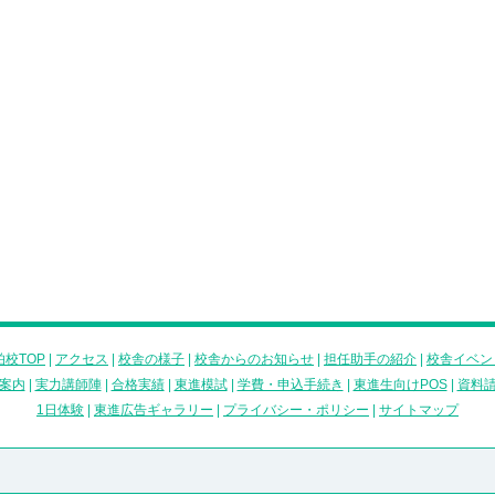
校TOP
|
アクセス
|
校舎の様子
|
校舎からのお知らせ
|
担任助手の紹介
|
校舎イベン
案内
|
実力講師陣
|
合格実績
|
東進模試
|
学費・申込手続き
|
東進生向けPOS
|
資料
1日体験
|
東進広告ギャラリー
|
プライバシー・ポリシー
|
サイトマップ