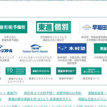
大学入試の
完全個別カリキュラムで
総合型・学校推薦型選
東進衛星予備校
成績を大巾に伸ばす
大学受験の早稲田
たスイミング
イトマンスポーツスクエアなら
阪神地区・大阪北摂に展開
小中高生の
水泳教室
あなたにぴったりが見つかる
小中高生の塾・現役予備校
東
個別指導
校
東進ビジネススクール
東進中学NET
東大特進コース
東進デジタル
ユニバーシティ
ト 東進TV
90日先まで大胆予報！ 全国学校のお天気
受験生必見！
言
将来の夢や進路を見つけよう 未来発見サイト
時刻も天気もイベン
ットコムTOP
｜
このサイトについて
｜
リンクについて
｜
お問い合わせ
｜
プライ