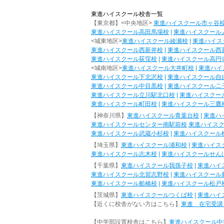
東進ハイスクール校舎一覧
【東京都】<中央地区>
東進ハイスクール市ヶ谷
東進ハイスクール高田馬場校
|
東進ハイスクール
<城東地区>
東進ハイスクール綾瀬校
|
東進ハイス
東進ハイスクール西新井校
|
東進ハイスクール西
東進ハイスクール荻窪校
|
東進ハイスクール高円
<城南地区>
東進ハイスクール大井町校
|
東進ハイ
東進ハイスクール下北沢校
|
東進ハイスクール自
東進ハイスクール中目黒校
|
東進ハイスクール二
東進ハイスクール立川駅北口校
|
東進ハイスクー
東進ハイスクール町田校
|
東進ハイスクール三鷹
【神奈川県】
東進ハイスクール青葉台校
|
東進ハ
東進ハイスクールセンター南駅前校
東進ハイス
東進ハイスクール武蔵小杉校
|
東進ハイスクール
【埼玉県】
東進ハイスクール浦和校
|
東進ハイス
東進ハイスクール志木校
|
東進ハイスクールせん
【千葉県】
東進ハイスクール我孫子校
|
東進ハイ
東進ハイスクール北習志野校
|
東進ハイスクール
東進ハイスクール船橋校
|
東進ハイスクール松戸
【茨城県】
東進ハイスクールつくば校
|
東進ハイ
【近くに校舎がない方はこちら】
東進 在宅受講
【中学部設置校舎はこちら】
東進ハイスクール中