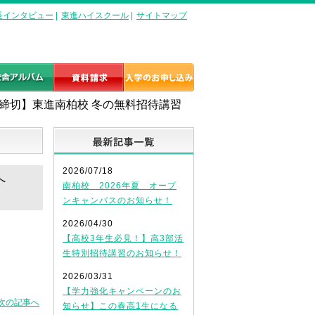
長インタビュー
|
東進ハイスクール
|
サイトマップ
料締切】東進南柏校 冬の無料招待講習
最新記事一覧
2026/07/18
へ
南柏校 2026年夏 オープ
ンキャンパスのお知らせ！
2026/04/30
【高校3年生必見！】高3部活
生特別招待講習のお知らせ！
2026/03/31
【学力強化キャンペーンのお
次の記事へ
知らせ】この春高1生になる