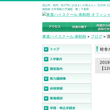
流山市、柏市、松戸市にお住まいの皆さんへ【12/18 
南柏校 大学受験の予備校・塾｜千葉県
東進ハイスクール 南柏校
»
ブログ
»
校舎
20
【1