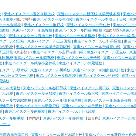
校
|
東進ハイスクール勝どき駅上校
|
東進ハイスクール新宿校 大学受験本科
|
東進ハ
人形町校
<城北地区>
東進ハイスクール赤羽校
|
東進ハイスクール本郷三丁目校
|
東
クール金町校
|
東進ハイスクール亀戸校
|
東進ハイスクール北千住校
|
東進ハイスク
葛西校
|
東進ハイスクール船堀校
|
東進ハイスクール門前仲町校
<城西地区>
東進ハ
寺校
|
東進ハイスクール石神井校
|
東進ハイスクール巣鴨校
|
東進ハイスクール成増
スクール蒲田校
|
東進ハイスクール五反田校
|
東進ハイスクール三軒茶屋校
|
東進ハ
由が丘校
|
東進ハイスクール成城学園前駅校
|
東進ハイスクール千歳烏山校
|
東進ハ
子玉川校
<東京都下>
東進ハイスクール吉祥寺南口校
|
東進ハイスクール国立校
|
東
ル田無校
東進ハイスクール調布校
|
東進ハイスクール八王子校
|
東進ハイスクール東
校
|
東進ハイスクール武蔵小金井校
|
東進ハイスクール武蔵境校
|
イスクール厚木校
|
東進ハイスクール川崎校
|
東進ハイスクール湘南台東口校
|
東進
クールたまプラーザ校
|
東進ハイスクール鶴見校
|
東進ハイスクール登戸校
|
東進ハイ
横浜校
|
クール大宮校
|
東進ハイスクール春日部校
|
東進ハイスクール川口校
|
東進ハイスク
げん台校
|
東進ハイスクール草加校
|
東進ハイスクール所沢校
|
東進ハイスクール南
スクール市川駅前校
|
東進ハイスクール稲毛海岸校
|
東進ハイスクール海浜幕張校
|
新浦安校
|
東進ハイスクール新松戸校
|
東進ハイスクール千葉校
|
東進ハイスクール
校
|
東進ハイスクール南柏校
|
東進ハイスクール八千代台校
スクール取手校
【静岡県】
東進ハイスクール静岡校
【奈良県】
東進ハイスクール奈
コース
学部吉祥寺南口校
|
東進ハイスクール勝どき駅上校
|
東進ハイスクール新百合ヶ丘校