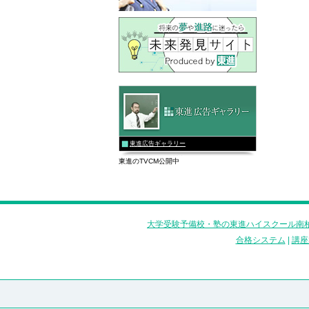
東進広告ギャラリー
東進のTVCM公開中
大学受験予備校・塾の東進ハイスクール南柏
合格システム
|
講座