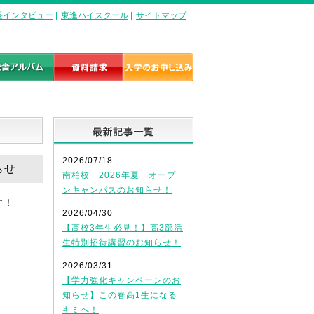
長インタビュー
|
東進ハイスクール
|
サイトマップ
最新記事一覧
2026/07/18
らせ
南柏校 2026年夏 オープ
ンキャンパスのお知らせ！
す！
2026/04/30
【高校3年生必見！】高3部活
生特別招待講習のお知らせ！
2026/03/31
【学力強化キャンペーンのお
知らせ】この春高1生になる
キミへ！