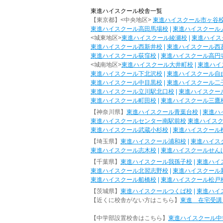
東進ハイスクール校舎一覧
【東京都】<中央地区>
東進ハイスクール市ヶ谷
東進ハイスクール高田馬場校
|
東進ハイスクール
<城東地区>
東進ハイスクール綾瀬校
|
東進ハイス
東進ハイスクール西新井校
|
東進ハイスクール西
東進ハイスクール荻窪校
|
東進ハイスクール高円
<城南地区>
東進ハイスクール大井町校
|
東進ハイ
東進ハイスクール下北沢校
|
東進ハイスクール自
東進ハイスクール中目黒校
|
東進ハイスクール二
東進ハイスクール立川駅北口校
|
東進ハイスクー
東進ハイスクール町田校
|
東進ハイスクール三鷹
【神奈川県】
東進ハイスクール青葉台校
|
東進ハ
東進ハイスクールセンター南駅前校
東進ハイス
東進ハイスクール武蔵小杉校
|
東進ハイスクール
【埼玉県】
東進ハイスクール浦和校
|
東進ハイス
東進ハイスクール志木校
|
東進ハイスクールせん
【千葉県】
東進ハイスクール我孫子校
|
東進ハイ
東進ハイスクール北習志野校
|
東進ハイスクール
東進ハイスクール船橋校
|
東進ハイスクール松戸
【茨城県】
東進ハイスクールつくば校
|
東進ハイ
【近くに校舎がない方はこちら】
東進 在宅受講
【中学部設置校舎はこちら】
東進ハイスクール中