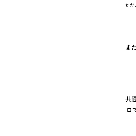
ただ
ま
共
ロ