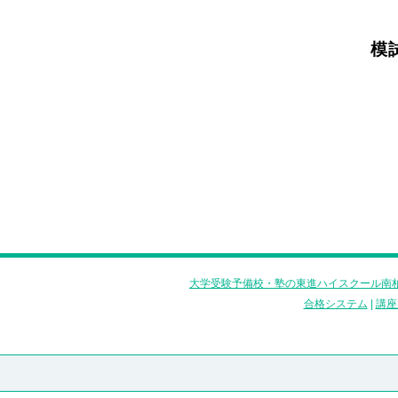
模
大学受験予備校・塾の東進ハイスクール南柏
合格システム
|
講座