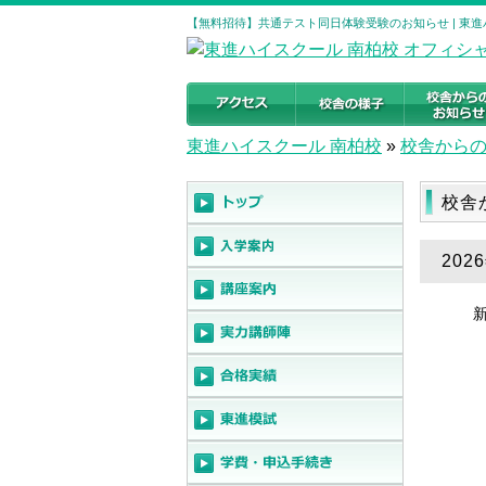
【無料招待】共通テスト同日体験受験のお知らせ | 東
東進ハイスクール 南柏校
»
校舎から
校舎
20