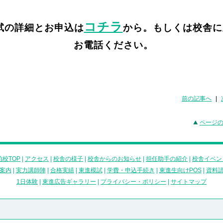
コチラ
試の詳細とお申込は
から。もしくは校舎に
お電話ください。
前の記事へ
|
ページ
校TOP
|
アクセス
|
校舎の様子
|
校舎からのお知らせ
|
担任助手の紹介
|
校舎イベン
案内
|
実力講師陣
|
合格実績
|
東進模試
|
学費・申込手続き
|
東進生向けPOS
|
資料
1日体験
|
東進広告ギャラリー
|
プライバシー・ポリシー
|
サイトマップ