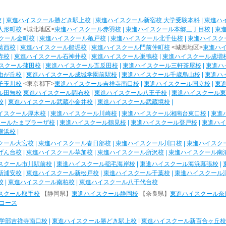
校
|
東進ハイスクール勝どき駅上校
|
東進ハイスクール新宿校 大学受験本科
|
東進ハ
人形町校
<城北地区>
東進ハイスクール赤羽校
|
東進ハイスクール本郷三丁目校
|
東
クール金町校
|
東進ハイスクール亀戸校
|
東進ハイスクール北千住校
|
東進ハイスク
葛西校
|
東進ハイスクール船堀校
|
東進ハイスクール門前仲町校
<城西地区>
東進ハ
寺校
|
東進ハイスクール石神井校
|
東進ハイスクール巣鴨校
|
東進ハイスクール成増
スクール蒲田校
|
東進ハイスクール五反田校
|
東進ハイスクール三軒茶屋校
|
東進ハ
由が丘校
|
東進ハイスクール成城学園前駅校
|
東進ハイスクール千歳烏山校
|
東進ハ
子玉川校
<東京都下>
東進ハイスクール吉祥寺南口校
|
東進ハイスクール国立校
|
東
ル田無校
東進ハイスクール調布校
|
東進ハイスクール八王子校
|
東進ハイスクール東
校
|
東進ハイスクール武蔵小金井校
|
東進ハイスクール武蔵境校
|
イスクール厚木校
|
東進ハイスクール川崎校
|
東進ハイスクール湘南台東口校
|
東進
クールたまプラーザ校
|
東進ハイスクール鶴見校
|
東進ハイスクール登戸校
|
東進ハイ
横浜校
|
クール大宮校
|
東進ハイスクール春日部校
|
東進ハイスクール川口校
|
東進ハイスク
げん台校
|
東進ハイスクール草加校
|
東進ハイスクール所沢校
|
東進ハイスクール南
スクール市川駅前校
|
東進ハイスクール稲毛海岸校
|
東進ハイスクール海浜幕張校
|
新浦安校
|
東進ハイスクール新松戸校
|
東進ハイスクール千葉校
|
東進ハイスクール
校
|
東進ハイスクール南柏校
|
東進ハイスクール八千代台校
スクール取手校
【静岡県】
東進ハイスクール静岡校
【奈良県】
東進ハイスクール奈
コース
学部吉祥寺南口校
|
東進ハイスクール勝どき駅上校
|
東進ハイスクール新百合ヶ丘校