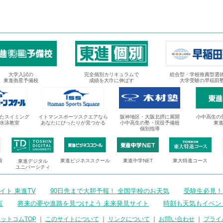
大学入試の
完全個別カリキュラムで
総合型・学校推薦型選
東進衛星予備校
成績を大巾に伸ばす
大学受験の早稲田
たスイミング
イトマンスポーツスクエアなら
阪神地区・大阪北摂に展開
小中高生の
水泳教室
あなたにぴったりが見つかる
小中高生の塾・現役予備校
東
個別指導
校
東進ビジネススクール
東進中学NET
東大特進コース
東進デジタル
ユニバーシティ
ト 東進TV
90日先まで大胆予報！ 全国学校のお天気
受験生必見！
言
将来の夢や進路を見つけよう 未来発見サイト
時刻も天気もイベン
ットコムTOP
｜
このサイトについて
｜
リンクについて
｜
お問い合わせ
｜
プライ