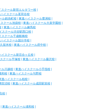
イスクール新宿エルタワー校
|
進ハイスクール茗荷谷校
ール錦糸町校
|
東進ハイスクール豊洲校
|
イスクール池袋校
|
東進ハイスクール大泉学園校
|
校
|
東進ハイスクール練馬校
イスクール渋谷駅西口校
|
イスクール千歳船橋校
進ハイスクール国分寺校
|
久留米校
|
東進ハイスクール府中校
|
ハイスクール新百合ヶ丘校
|
スクール平塚校
|
東進ハイスクール藤沢校
|
ール川越校
|
東進ハイスクール小手指校
|
浦和校
|
東進ハイスクール与野校
東進ハイスクール柏校
|
津田沼校
|
東進ハイスクール成田駅前校
|
良校
|
|
東進ハイスクール浦和校
|