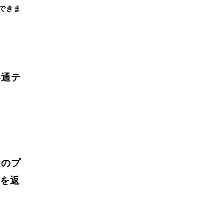
できま
共通テ
験のプ
を返