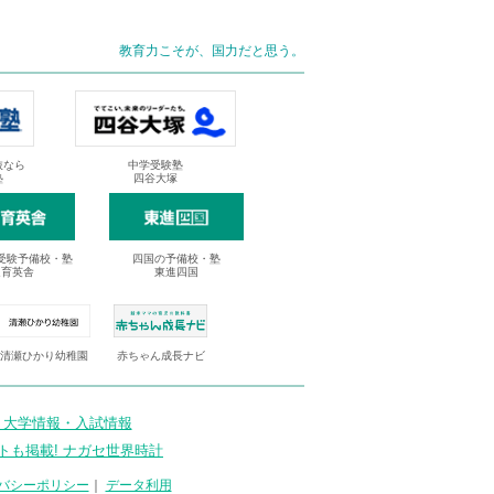
教育力こそが、国力だと思う。
抜なら
中学受験塾
塾
四谷大塚
受験予備校・塾
四国の予備校・塾
進育英舎
東進四国
清瀬ひかり幼稚園
赤ちゃん成長ナビ
 大学情報・入試情報
トも掲載! ナガセ世界時計
バシーポリシー
｜
データ利用