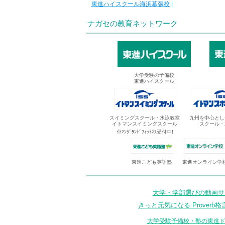
東進ハイスクール海浜幕張校
|
ナガセの教育ネットワーク
大学受験の予備校
東進ハイスクール
スイミングスクール・水泳教室
九州を中心とし
イトマンスイミングスクール
スクール・
ｲﾄﾏﾝｸﾞﾗﾝﾄﾞﾌｨｯﾄﾈｽ受付中!
東進オンライン学
東進こども英語塾
大学・学部選びの動画サイ
きっと元気になる Proverb格
大学受験予備校・塾の東進ド