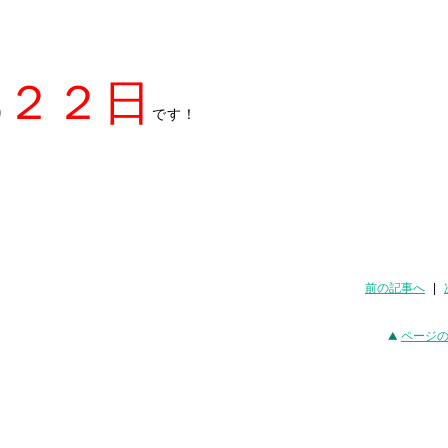
２２日
り
です！
前の記事へ
|
ページ