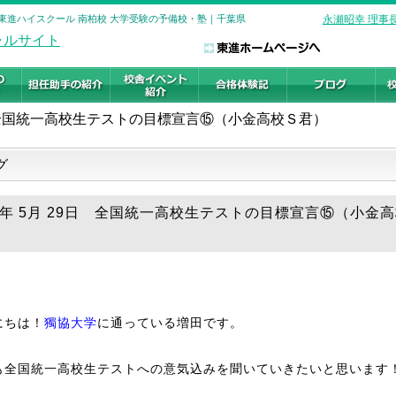
 東進ハイスクール 南柏校 大学受験の予備校・塾｜千葉県
永瀬昭幸 理事
全国統一高校生テストの目標宣言⑮（小金高校Ｓ君）
グ
18年 5月 29日 全国統一高校生テストの目標宣言⑮（小金
にちは！
獨協大学
に通っている増田です。
も全国統一高校生テストへの意気込みを聞いていきたいと思います