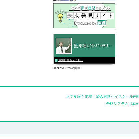
東進広告ギャラリー
東進のTVCM公開中
大学受験予備校・塾の東進ハイスクール南柏
合格システム
|
講座