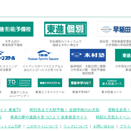
大学入試の
完全個別カリキュラムで
総合型・学校推薦型選
東進衛星予備校
成績を大巾に伸ばす
大学受験の早稲田
たスイミング
イトマンスポーツスクエアなら
阪神地区・大阪北摂に展開
小中高生の
水泳教室
あなたにぴったりが見つかる
小中高生の塾・現役予備校
東
個別指導
校
東進ビジネススクール
東進中学NET
東大特進コース
東進デジタル
ユニバーシティ
ト 東進TV
90日先まで大胆予報！ 全国学校のお天気
受験生必見！
言
将来の夢や進路を見つけよう 未来発見サイト
時刻も天気もイベン
ットコムTOP
｜
このサイトについて
｜
リンクについて
｜
お問い合わせ
｜
プライ