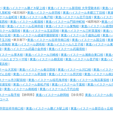
校
|
東進ハイスクール勝どき駅上校
|
東進ハイスクール新宿校 大学受験本科
|
東進ハ
人形町校
<城北地区>
東進ハイスクール赤羽校
|
東進ハイスクール本郷三丁目校
|
東
クール金町校
|
東進ハイスクール亀戸校
|
東進ハイスクール北千住校
|
東進ハイスク
葛西校
|
東進ハイスクール船堀校
|
東進ハイスクール門前仲町校
<城西地区>
東進ハ
寺校
|
東進ハイスクール石神井校
|
東進ハイスクール巣鴨校
|
東進ハイスクール成増
スクール蒲田校
|
東進ハイスクール五反田校
|
東進ハイスクール三軒茶屋校
|
東進ハ
由が丘校
|
東進ハイスクール成城学園前駅校
|
東進ハイスクール千歳烏山校
|
東進ハ
子玉川校
<東京都下>
東進ハイスクール吉祥寺南口校
|
東進ハイスクール国立校
|
東
ル田無校
東進ハイスクール調布校
|
東進ハイスクール八王子校
|
東進ハイスクール東
校
|
東進ハイスクール武蔵小金井校
|
東進ハイスクール武蔵境校
|
イスクール厚木校
|
東進ハイスクール川崎校
|
東進ハイスクール湘南台東口校
|
東進
クールたまプラーザ校
|
東進ハイスクール鶴見校
|
東進ハイスクール登戸校
|
東進ハイ
横浜校
|
クール大宮校
|
東進ハイスクール春日部校
|
東進ハイスクール川口校
|
東進ハイスク
げん台校
|
東進ハイスクール草加校
|
東進ハイスクール所沢校
|
東進ハイスクール南
スクール市川駅前校
|
東進ハイスクール稲毛海岸校
|
東進ハイスクール海浜幕張校
|
新浦安校
|
東進ハイスクール新松戸校
|
東進ハイスクール千葉校
|
東進ハイスクール
校
|
東進ハイスクール南柏校
|
東進ハイスクール八千代台校
スクール取手校
【静岡県】
東進ハイスクール静岡校
【奈良県】
東進ハイスクール奈
コース
学部吉祥寺南口校
|
東進ハイスクール勝どき駅上校
|
東進ハイスクール新百合ヶ丘校