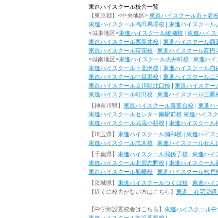
東進ハイスクール校舎一覧
【東京都】<中央地区>
東進ハイスクール市ヶ谷
東進ハイスクール高田馬場校
|
東進ハイスクール
<城東地区>
東進ハイスクール綾瀬校
|
東進ハイス
東進ハイスクール西新井校
|
東進ハイスクール西
東進ハイスクール荻窪校
|
東進ハイスクール高円
<城南地区>
東進ハイスクール大井町校
|
東進ハイ
東進ハイスクール下北沢校
|
東進ハイスクール自
東進ハイスクール中目黒校
|
東進ハイスクール二
東進ハイスクール立川駅北口校
|
東進ハイスクー
東進ハイスクール町田校
|
東進ハイスクール三鷹
【神奈川県】
東進ハイスクール青葉台校
|
東進ハ
東進ハイスクールセンター南駅前校
東進ハイス
東進ハイスクール武蔵小杉校
|
東進ハイスクール
【埼玉県】
東進ハイスクール浦和校
|
東進ハイス
東進ハイスクール志木校
|
東進ハイスクールせん
【千葉県】
東進ハイスクール我孫子校
|
東進ハイ
東進ハイスクール北習志野校
|
東進ハイスクール
東進ハイスクール船橋校
|
東進ハイスクール松戸
【茨城県】
東進ハイスクールつくば校
|
東進ハイ
【近くに校舎がない方はこちら】
東進 在宅受講
【中学部設置校舎はこちら】
東進ハイスクール中