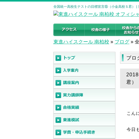
全国統一高校生テストの目標宣言⑮（小金高校Ｓ君） |
東進ハイスクール 南柏校
»
ブログ
»
ブロ
20
君）
こん
今日