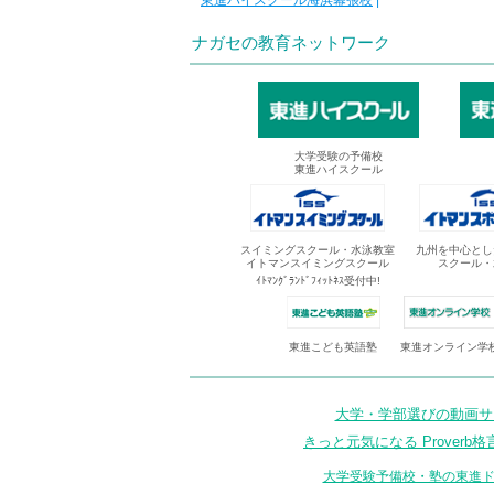
東進ハイスクール海浜幕張校
|
ナガセの教育ネットワーク
大学受験の予備校
東進ハイスクール
スイミングスクール・水泳教室
九州を中心とし
イトマンスイミングスクール
スクール・
ｲﾄﾏﾝｸﾞﾗﾝﾄﾞﾌｨｯﾄﾈｽ受付中!
東進オンライン学
東進こども英語塾
大学・学部選びの動画サイ
きっと元気になる Proverb格
大学受験予備校・塾の東進ド