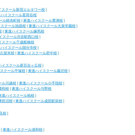
イスクール新宿エルタワー校
|
進ハイスクール茗荷谷校
ール錦糸町校
|
東進ハイスクール豊洲校
|
イスクール池袋校
|
東進ハイスクール大泉学園校
|
校
|
東進ハイスクール練馬校
イスクール渋谷駅西口校
|
イスクール千歳船橋校
進ハイスクール国分寺校
|
久留米校
|
東進ハイスクール府中校
|
ハイスクール新百合ヶ丘校
|
スクール平塚校
|
東進ハイスクール藤沢校
|
ール川越校
|
東進ハイスクール小手指校
|
浦和校
|
東進ハイスクール与野校
東進ハイスクール柏校
|
津田沼校
|
東進ハイスクール成田駅前校
|
良校
|
|
東進ハイスクール浦和校
|