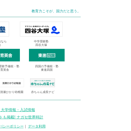
教育力こそが、国力だと思う。
抜なら
中学受験塾
塾
四谷大塚
受験予備校・塾
四国の予備校・塾
進育英舎
東進四国
清瀬ひかり幼稚園
赤ちゃん成長ナビ
 大学情報・入試情報
トも掲載! ナガセ世界時計
バシーポリシー
｜
データ利用