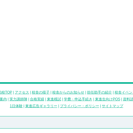
校TOP
|
アクセス
|
校舎の様子
|
校舎からのお知らせ
|
担任助手の紹介
|
校舎イベン
案内
|
実力講師陣
|
合格実績
|
東進模試
|
学費・申込手続き
|
東進生向けPOS
|
資料
1日体験
|
東進広告ギャラリー
|
プライバシー・ポリシー
|
サイトマップ