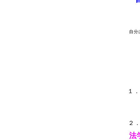
自分
１．
２
法