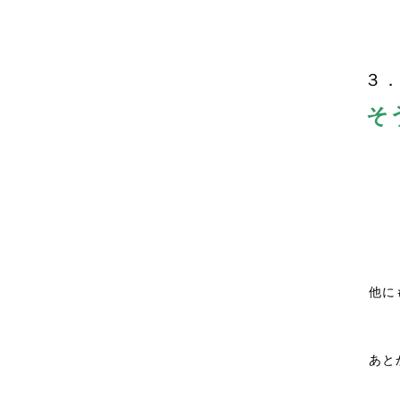
３．
そ
他に
あと