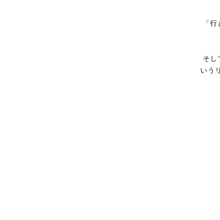
「行
そし
いう