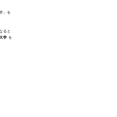
学」を
なると
大学
を