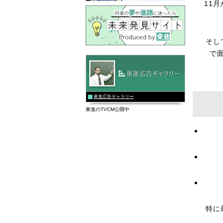
11
そし
で
東進広告ギャラリー
東進のTVCM公開中
特に