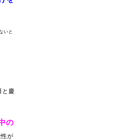
ないと
田と慶
中の
能性が