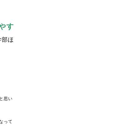
やす
学部ほ
と思い
なって