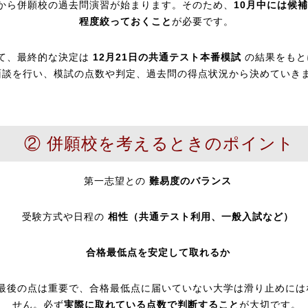
月から併願校の過去問演習が始まります。そのため、
10月中には候
程度絞っておくこと
が必要です。
て、最終的な決定は
12月21日の共通テスト本番模試
の結果をもと
面談を行い、模試の点数や判定、過去問の得点状況から決めていき
② 併願校を考えるときのポイント
第一志望との
難易度のバランス
受験方式や日程の
相性（共通テスト利用、一般入試など）
合格最低点を安定して取れるか
最後の点は重要で、合格最低点に届いていない大学は滑り止めには
せん。必ず
実際に取れている点数で判断すること
が大切です。