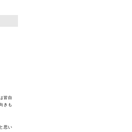
は皆自
向きも
と思い