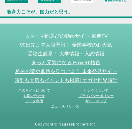
教育力こそが、国力だと思う。
大学・学部選びの動画サイト 東進TV
90日先まで大胆予報！ 全国学校のお天気
受験生必見！ 大学情報・入試情報
きっと元気になる Proverb格言
将来の夢や進路を見つけよう 未来発見サイト
時刻も天気もイベントも掲載! ナガセ世界時計
このサイトについて
リンクについて
お問い合わせ
プライバシーポリシー
データ利用
サイトマップ
ニュースリリース
Copyright © NagaseBrothers Inc.