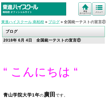
東進
南柏校
オフィシャルサイト
メニュー
ホームページ
東進ハイスクール 南柏校
»
ブログ
»
全国統一テストの宣言㉑
ブログ
2018年 6月 4日 全国統一テストの宣言㉑
“ こんにちは “
廣田
青山学院大学1年
の
です。