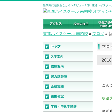
新学期に頑張ることインタビュー！⑫ | 東進ハイスクー
東進ハイスクール 南柏校
»
ブログ
»
ブロ
20
こん
明治
最近