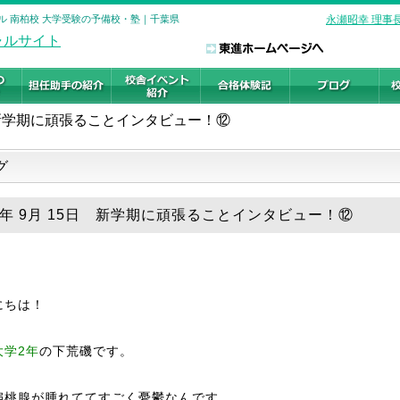
ル 南柏校 大学受験の予備校・塾｜千葉県
永瀬昭幸 理事
新学期に頑張ることインタビュー！⑫
グ
18年 9月 15日 新学期に頑張ることインタビュー！⑫
にちは！
大学2年
の下荒磯です。
扁桃腺が腫れててすごく憂鬱なんです。