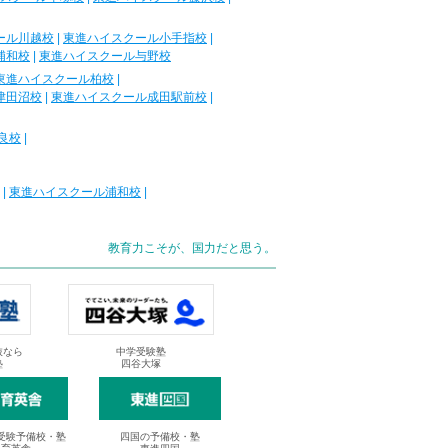
ール川越校
|
東進ハイスクール小手指校
|
浦和校
|
東進ハイスクール与野校
東進ハイスクール柏校
|
津田沼校
|
東進ハイスクール成田駅前校
|
良校
|
|
東進ハイスクール浦和校
|
教育力こそが、国力だと思う。
抜なら
中学受験塾
塾
四谷大塚
受験予備校・塾
四国の予備校・塾