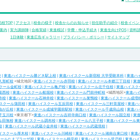
ページ
校TOP
|
アクセス
|
校舎の様子
|
校舎からのお知らせ
|
担任助手の紹介
|
校舎イベン
案内
|
実力講師陣
|
合格実績
|
東進模試
|
学費・申込手続き
|
東進生向けPOS
|
資料
1日体験
|
東進広告ギャラリー
|
プライバシー・ポリシー
|
サイトマップ
校
|
東進ハイスクール勝どき駅上校
|
東進ハイスクール新宿校 大学受験本科
|
東進ハ
人形町校
<城北地区>
東進ハイスクール赤羽校
|
東進ハイスクール本郷三丁目校
|
東
クール金町校
|
東進ハイスクール亀戸校
|
東進ハイスクール北千住校
|
東進ハイスク
葛西校
|
東進ハイスクール船堀校
|
東進ハイスクール門前仲町校
<城西地区>
東進ハ
寺校
|
東進ハイスクール石神井校
|
東進ハイスクール巣鴨校
|
東進ハイスクール成増
スクール蒲田校
|
東進ハイスクール五反田校
|
東進ハイスクール三軒茶屋校
|
東進ハ
由が丘校
|
東進ハイスクール成城学園前駅校
|
東進ハイスクール千歳烏山校
|
東進ハ
子玉川校
<東京都下>
東進ハイスクール吉祥寺南口校
|
東進ハイスクール国立校
|
東
ル田無校
東進ハイスクール調布校
|
東進ハイスクール八王子校
|
東進ハイスクール東
校
|
東進ハイスクール武蔵小金井校
|
東進ハイスクール武蔵境校
|
イスクール厚木校
|
東進ハイスクール川崎校
|
東進ハイスクール湘南台東口校
|
東進
クールたまプラーザ校
|
東進ハイスクール鶴見校
|
東進ハイスクール登戸校
|
東進ハイ