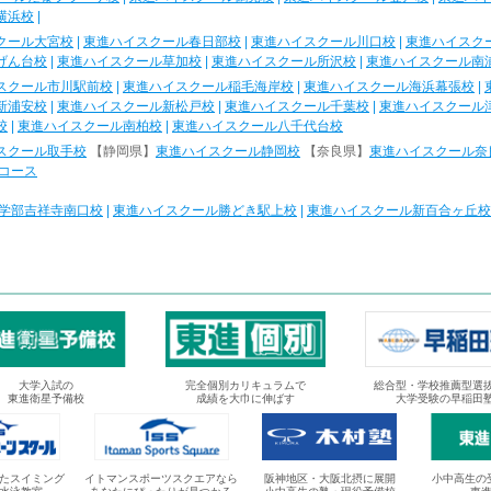
横浜校
|
クール大宮校
|
東進ハイスクール春日部校
|
東進ハイスクール川口校
|
東進ハイスク
げん台校
|
東進ハイスクール草加校
|
東進ハイスクール所沢校
|
東進ハイスクール南
スクール市川駅前校
|
東進ハイスクール稲毛海岸校
|
東進ハイスクール海浜幕張校
|
新浦安校
|
東進ハイスクール新松戸校
|
東進ハイスクール千葉校
|
東進ハイスクール
校
|
東進ハイスクール南柏校
|
東進ハイスクール八千代台校
スクール取手校
【静岡県】
東進ハイスクール静岡校
【奈良県】
東進ハイスクール奈
コース
学部吉祥寺南口校
|
東進ハイスクール勝どき駅上校
|
東進ハイスクール新百合ヶ丘校
大学入試の
完全個別カリキュラムで
総合型・学校推薦型選
東進衛星予備校
成績を大巾に伸ばす
大学受験の早稲田
たスイミング
イトマンスポーツスクエアなら
阪神地区・大阪北摂に展開
小中高生の