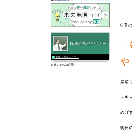
O君
「
東進広告ギャラリー
や
東進のTVCM公開中
素晴
スキ
めげ
明日