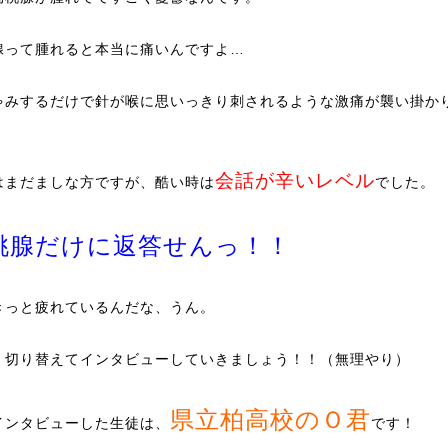
腺って腫れると本当に痛いんですよ…
ゃみするだけで針が喉に思いっきり刺されるような激痛が襲い掛か
会話が辛いレベル
はまだましな方ですが、酷い時は
でした。
桃腺だけに返答せんっ！！
きっと疲れているんだな、うん。
、切り替えてインタビューしていきましょう！！（無理やり）
県立柏高校のＯ君
インタビューした生徒は、
です！