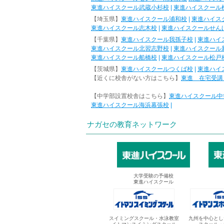
東進ハイスクール武蔵小杉校
|
東進ハイスクール
【埼玉県】
東進ハイスクール浦和校
|
東進ハイス
東進ハイスクール志木校
|
東進ハイスクールせん
【千葉県】
東進ハイスクール我孫子校
|
東進ハイ
東進ハイスクール北習志野校
|
東進ハイスクール
東進ハイスクール船橋校
|
東進ハイスクール松戸
【茨城県】
東進ハイスクールつくば校
|
東進ハイ
【近くに校舎がない方はこちら】
東進 在宅受講
【中学部設置校舎はこちら】
東進ハイスクール中
東進ハイスクール海浜幕張校
|
ナガセの教育ネットワーク
大学受験の予備校
東進ハイスクール
スイミングスクール・水泳教室
九州を中心とし