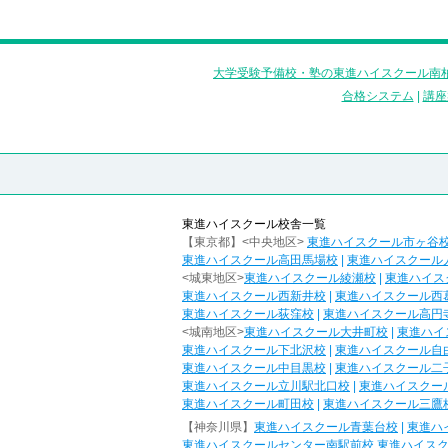
大学受験予備校・塾の東進ハイスクール南柏
合格システム
|
講座
東進ハイスクール校舎一覧
【東京都】<中央地区>
東進ハイスクール市ヶ谷
東進ハイスクール高田馬場校
|
東進ハイスクール
<城東地区>
東進ハイスクール綾瀬校
|
東進ハイス
東進ハイスクール西新井校
|
東進ハイスクール西
東進ハイスクール荻窪校
|
東進ハイスクール高円
<城南地区>
東進ハイスクール大井町校
|
東進ハイ
東進ハイスクール下北沢校
|
東進ハイスクール自
東進ハイスクール中目黒校
|
東進ハイスクール二
東進ハイスクール立川駅北口校
|
東進ハイスクー
東進ハイスクール町田校
|
東進ハイスクール三鷹
【神奈川県】
東進ハイスクール青葉台校
|
東進ハ
東進ハイスクールセンター南駅前校
東進ハイス