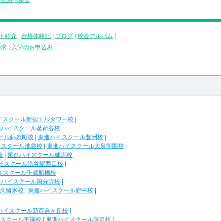
の先頭へ戻る
ト紹介
|
合格体験記
|
ブログ
|
校舎アルバム
|
請求
|
入学のお申込み
イスクール新宿エルタワー校
|
進ハイスクール茗荷谷校
ール錦糸町校
|
東進ハイスクール豊洲校
|
イスクール池袋校
|
東進ハイスクール大泉学園校
|
校
|
東進ハイスクール練馬校
イスクール渋谷駅西口校
|
イスクール千歳船橋校
進ハイスクール国分寺校
|
久留米校
|
東進ハイスクール府中校
|
ハイスクール新百合ヶ丘校
|
スクール平塚校
|
東進ハイスクール藤沢校
|