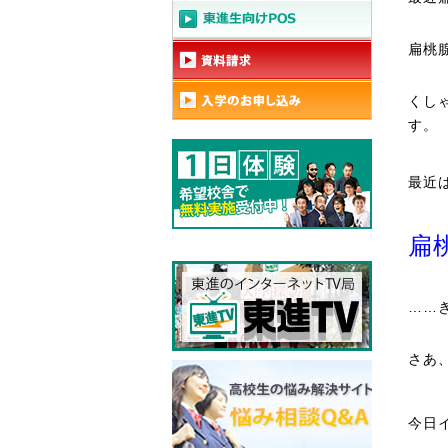
扁桃
くし
す。
最近
扁
……
さあ
今日