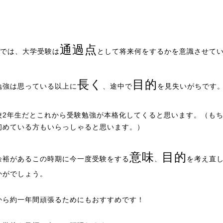
通過点
では、大学受験は
として将来何をするかを意識させて
長く
目的
勉強は思っている以上に
、途中で
を見失いがちです
校2年生だとこれから受験勉強が本格化してくると思います。（も
初めている方もいらっしゃると思います。）
意味
目的
余裕があるこの時期に今一度受験をする
、
を考え直
かがでしょう。
から約一年間頑張るためにもおすすめです！