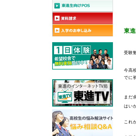
東進
受験
今高
でに
まだ
はい
これ