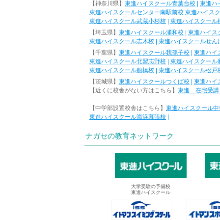
【神奈川県】
東進ハイスクール青葉台校
|
東進ハ
東進ハイスクールセンター南駅前校
東進ハイス
東進ハイスクール武蔵小杉校
|
東進ハイスクール
【埼玉県】
東進ハイスクール浦和校
|
東進ハイス
東進ハイスクール志木校
|
東進ハイスクールせん
【千葉県】
東進ハイスクール我孫子校
|
東進ハイ
東進ハイスクール北習志野校
|
東進ハイスクール
東進ハイスクール船橋校
|
東進ハイスクール松戸
【茨城県】
東進ハイスクールつくば校
|
東進ハイ
【近くに校舎がない方はこちら】
東進 在宅受講
【中学部設置校舎はこちら】
東進ハイスクール中
東進ハイスクール海浜幕張校
|
ナガセの教育ネットワーク
大学受験の予備校
東進ハイスクール