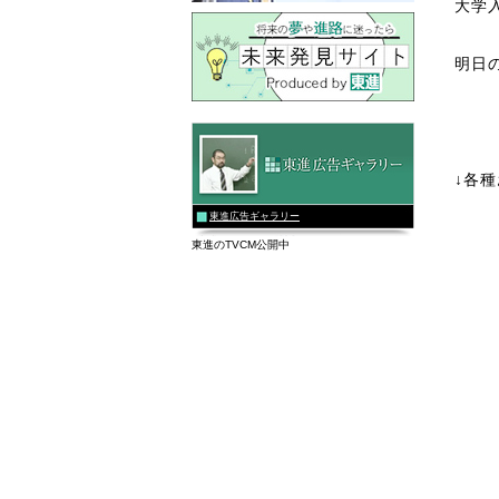
大学
明日
↓各
東進広告ギャラリー
東進のTVCM公開中