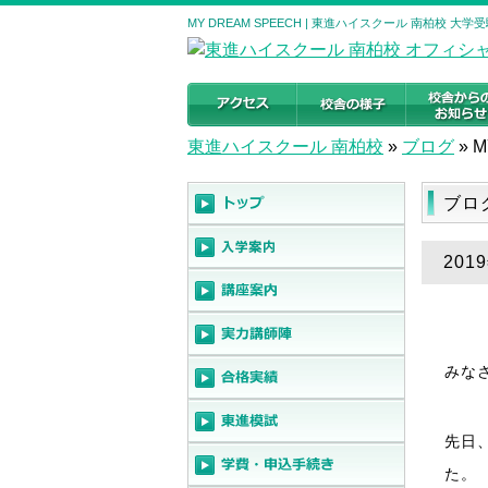
MY DREAM SPEECH | 東進ハイスクール 南柏校 
東進ハイスクール 南柏校
»
ブログ
»
M
ブロ
201
みな
先日
た。