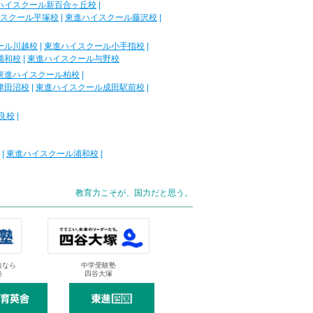
ハイスクール新百合ヶ丘校
|
スクール平塚校
|
東進ハイスクール藤沢校
|
ール川越校
|
東進ハイスクール小手指校
|
浦和校
|
東進ハイスクール与野校
東進ハイスクール柏校
|
津田沼校
|
東進ハイスクール成田駅前校
|
良校
|
|
東進ハイスクール浦和校
|
教育力こそが、国力だと思う。
抜なら
中学受験塾
塾
四谷大塚