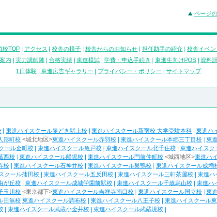
ページ
校TOP
|
アクセス
|
校舎の様子
|
校舎からのお知らせ
|
担任助手の紹介
|
校舎イベン
案内
|
実力講師陣
|
合格実績
|
東進模試
|
学費・申込手続き
|
東進生向けPOS
|
資料
1日体験
|
東進広告ギャラリー
|
プライバシー・ポリシー
|
サイトマップ
校
|
東進ハイスクール勝どき駅上校
|
東進ハイスクール新宿校 大学受験本科
|
東進ハ
人形町校
<城北地区>
東進ハイスクール赤羽校
|
東進ハイスクール本郷三丁目校
|
東
クール金町校
|
東進ハイスクール亀戸校
|
東進ハイスクール北千住校
|
東進ハイスク
葛西校
|
東進ハイスクール船堀校
|
東進ハイスクール門前仲町校
<城西地区>
東進ハ
寺校
|
東進ハイスクール石神井校
|
東進ハイスクール巣鴨校
|
東進ハイスクール成増
スクール蒲田校
|
東進ハイスクール五反田校
|
東進ハイスクール三軒茶屋校
|
東進ハ
由が丘校
|
東進ハイスクール成城学園前駅校
|
東進ハイスクール千歳烏山校
|
東進ハ
子玉川校
<東京都下>
東進ハイスクール吉祥寺南口校
|
東進ハイスクール国立校
|
東
ル田無校
東進ハイスクール調布校
|
東進ハイスクール八王子校
|
東進ハイスクール東
校
|
東進ハイスクール武蔵小金井校
|
東進ハイスクール武蔵境校
|