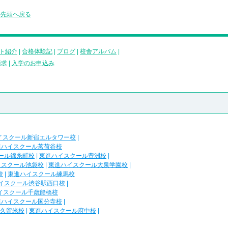
の先頭へ戻る
ト紹介
|
合格体験記
|
ブログ
|
校舎アルバム
|
請求
|
入学のお申込み
イスクール新宿エルタワー校
|
進ハイスクール茗荷谷校
ール錦糸町校
|
東進ハイスクール豊洲校
|
イスクール池袋校
|
東進ハイスクール大泉学園校
|
校
|
東進ハイスクール練馬校
イスクール渋谷駅西口校
|
イスクール千歳船橋校
進ハイスクール国分寺校
|
久留米校
|
東進ハイスクール府中校
|