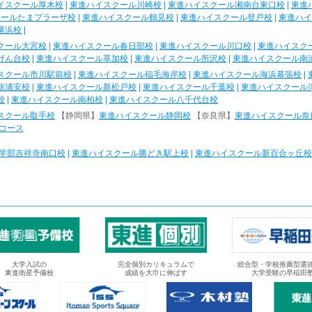
イスクール厚木校
|
東進ハイスクール川崎校
|
東進ハイスクール湘南台東口校
|
東進
クールたまプラーザ校
|
東進ハイスクール鶴見校
|
東進ハイスクール登戸校
|
東進ハイ
横浜校
|
クール大宮校
|
東進ハイスクール春日部校
|
東進ハイスクール川口校
|
東進ハイスク
げん台校
|
東進ハイスクール草加校
|
東進ハイスクール所沢校
|
東進ハイスクール南
スクール市川駅前校
|
東進ハイスクール稲毛海岸校
|
東進ハイスクール海浜幕張校
|
新浦安校
|
東進ハイスクール新松戸校
|
東進ハイスクール千葉校
|
東進ハイスクール
校
|
東進ハイスクール南柏校
|
東進ハイスクール八千代台校
スクール取手校
【静岡県】
東進ハイスクール静岡校
【奈良県】
東進ハイスクール奈
コース
学部吉祥寺南口校
|
東進ハイスクール勝どき駅上校
|
東進ハイスクール新百合ヶ丘校
大学入試の
完全個別カリキュラムで
総合型・学校推薦型選
東進衛星予備校
成績を大巾に伸ばす
大学受験の早稲田