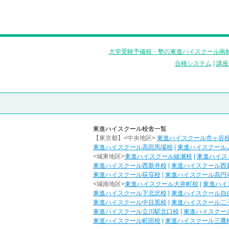
大学受験予備校・塾の東進ハイスクール南柏
合格システム
|
講座
東進ハイスクール校舎一覧
【東京都】<中央地区>
東進ハイスクール市ヶ谷
東進ハイスクール高田馬場校
|
東進ハイスクール
<城東地区>
東進ハイスクール綾瀬校
|
東進ハイス
東進ハイスクール西新井校
|
東進ハイスクール西
東進ハイスクール荻窪校
|
東進ハイスクール高円
<城南地区>
東進ハイスクール大井町校
|
東進ハイ
東進ハイスクール下北沢校
|
東進ハイスクール自
東進ハイスクール中目黒校
|
東進ハイスクール二
東進ハイスクール立川駅北口校
|
東進ハイスクー
東進ハイスクール町田校
|
東進ハイスクール三鷹