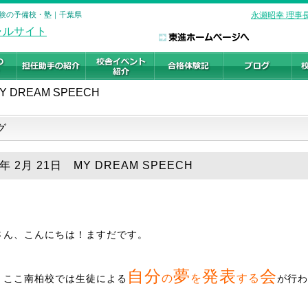
大学受験の予備校・塾｜千葉県
永瀬昭幸 理事
Y DREAM SPEECH
グ
9年 2月 21日 MY DREAM SPEECH
さん、こんにちは！ますだです。
自分
夢
発表
会
の
を
する
、ここ南柏校では生徒による
が行わ