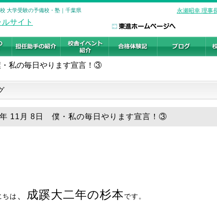
柏校 大学受験の予備校・塾｜千葉県
永瀬昭幸 理事
僕・私の毎日やります宣言！③
グ
19年 11月 8日 僕・私の毎日やります宣言！③
成蹊大二年の杉本
、
にちは
です。