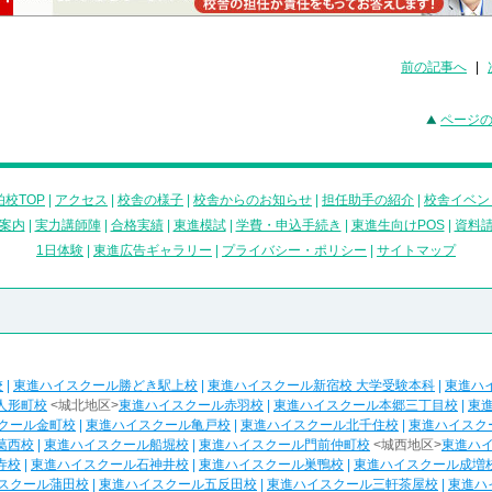
前の記事へ
|
ページ
校TOP
|
アクセス
|
校舎の様子
|
校舎からのお知らせ
|
担任助手の紹介
|
校舎イベン
案内
|
実力講師陣
|
合格実績
|
東進模試
|
学費・申込手続き
|
東進生向けPOS
|
資料
1日体験
|
東進広告ギャラリー
|
プライバシー・ポリシー
|
サイトマップ
校
|
東進ハイスクール勝どき駅上校
|
東進ハイスクール新宿校 大学受験本科
|
東進ハ
人形町校
<城北地区>
東進ハイスクール赤羽校
|
東進ハイスクール本郷三丁目校
|
東
クール金町校
|
東進ハイスクール亀戸校
|
東進ハイスクール北千住校
|
東進ハイスク
葛西校
|
東進ハイスクール船堀校
|
東進ハイスクール門前仲町校
<城西地区>
東進ハ
寺校
|
東進ハイスクール石神井校
|
東進ハイスクール巣鴨校
|
東進ハイスクール成増
スクール蒲田校
|
東進ハイスクール五反田校
|
東進ハイスクール三軒茶屋校
|
東進ハ