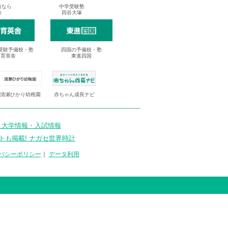
抜なら
中学受験塾
塾
四谷大塚
受験予備校・塾
四国の予備校・塾
進育英舎
東進四国
清瀬ひかり幼稚園
赤ちゃん成長ナビ
 大学情報・入試情報
トも掲載! ナガセ世界時計
バシーポリシー
｜
データ利用