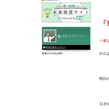
「
一番
東進広告ギャラリー
がん
東進のTVCM公開中
明日
11月