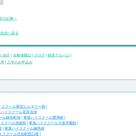
次の記事へ
の先頭へ戻る
ト紹介
|
合格体験記
|
ブログ
|
校舎アルバム
|
請求
|
入学のお申込み
イスクール新宿エルタワー校
|
進ハイスクール茗荷谷校
ール錦糸町校
|
東進ハイスクール豊洲校
|
イスクール池袋校
|
東進ハイスクール大泉学園校
|
校
|
東進ハイスクール練馬校
イスクール渋谷駅西口校
|