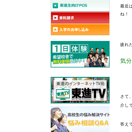
最近
ね！
疲れ
気分
さて
介し
答え