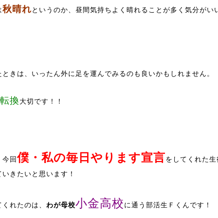
秋晴れ
は
というのか、昼間気持ちよく晴れることが多く気分がい
たときは、いったん外に足を運んでみるのも良いかもしれません。
転換
大切です！！
僕・私の毎日やります宣言
、今回
をしてくれた生
ていきたいと思います！
小金高校
てくれたのは、
わが母校
に通う部活生Ｆくんです！