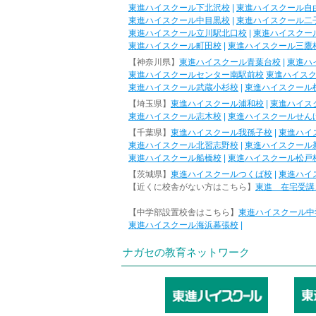
東進ハイスクール下北沢校
|
東進ハイスクール自
東進ハイスクール中目黒校
|
東進ハイスクール二
東進ハイスクール立川駅北口校
|
東進ハイスクー
東進ハイスクール町田校
|
東進ハイスクール三鷹
【神奈川県】
東進ハイスクール青葉台校
|
東進ハ
東進ハイスクールセンター南駅前校
東進ハイス
東進ハイスクール武蔵小杉校
|
東進ハイスクール
【埼玉県】
東進ハイスクール浦和校
|
東進ハイス
東進ハイスクール志木校
|
東進ハイスクールせん
【千葉県】
東進ハイスクール我孫子校
|
東進ハイ
東進ハイスクール北習志野校
|
東進ハイスクール
東進ハイスクール船橋校
|
東進ハイスクール松戸
【茨城県】
東進ハイスクールつくば校
|
東進ハイ
【近くに校舎がない方はこちら】
東進 在宅受講
【中学部設置校舎はこちら】
東進ハイスクール中
東進ハイスクール海浜幕張校
|
ナガセの教育ネットワーク