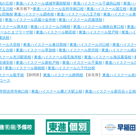
由が丘校
|
東進ハイスクール成城学園前駅校
|
東進ハイスクール千歳烏山校
|
東進ハ
子玉川校
<東京都下>
東進ハイスクール吉祥寺南口校
|
東進ハイスクール国立校
|
東
ル田無校
東進ハイスクール調布校
|
東進ハイスクール八王子校
|
東進ハイスクール東
校
|
東進ハイスクール武蔵小金井校
|
東進ハイスクール武蔵境校
|
イスクール厚木校
|
東進ハイスクール川崎校
|
東進ハイスクール湘南台東口校
|
東進
クールたまプラーザ校
|
東進ハイスクール鶴見校
|
東進ハイスクール登戸校
|
東進ハイ
横浜校
|
クール大宮校
|
東進ハイスクール春日部校
|
東進ハイスクール川口校
|
東進ハイスク
げん台校
|
東進ハイスクール草加校
|
東進ハイスクール所沢校
|
東進ハイスクール南
スクール市川駅前校
|
東進ハイスクール稲毛海岸校
|
東進ハイスクール海浜幕張校
|
新浦安校
|
東進ハイスクール新松戸校
|
東進ハイスクール千葉校
|
東進ハイスクール
校
|
東進ハイスクール南柏校
|
東進ハイスクール八千代台校
スクール取手校
【静岡県】
東進ハイスクール静岡校
【奈良県】
東進ハイスクール奈
コース
学部吉祥寺南口校
|
東進ハイスクール勝どき駅上校
|
東進ハイスクール新百合ヶ丘校