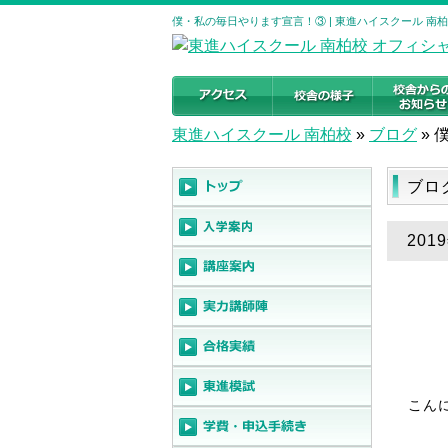
僕・私の毎日やります宣言！③ | 東進ハイスクール 南
東進ハイスクール 南柏校
»
ブログ
»
ブロ
20
こん