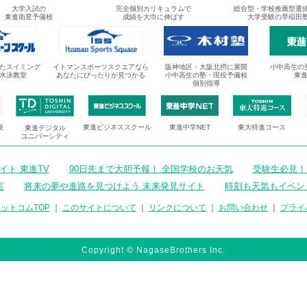
大学入試の
完全個別カリキュラムで
総合型・学校推薦型選
東進衛星予備校
成績を大巾に伸ばす
大学受験の早稲田
たスイミング
イトマンスポーツスクエアなら
阪神地区・大阪北摂に展開
小中高生の
水泳教室
あなたにぴったりが見つかる
小中高生の塾・現役予備校
東
個別指導
校
東進ビジネススクール
東進中学NET
東大特進コース
東進デジタル
ユニバーシティ
ト 東進TV
90日先まで大胆予報！ 全国学校のお天気
受験生必見！
言
将来の夢や進路を見つけよう 未来発見サイト
時刻も天気もイベン
ットコムTOP
｜
このサイトについて
｜
リンクについて
｜
お問い合わせ
｜
プライ
Copyright © NagaseBrothers Inc.