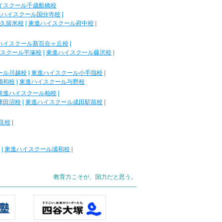
イスクール千歳船橋校
進ハイスクール国分寺校
|
久留米校
|
東進ハイスクール府中校
|
ハイスクール新百合ヶ丘校
|
スクール平塚校
|
東進ハイスクール藤沢校
|
ール川越校
|
東進ハイスクール小手指校
|
浦和校
|
東進ハイスクール与野校
東進ハイスクール柏校
|
津田沼校
|
東進ハイスクール成田駅前校
|
良校
|
|
東進ハイスクール浦和校
|
教育力こそが、国力だと思う。