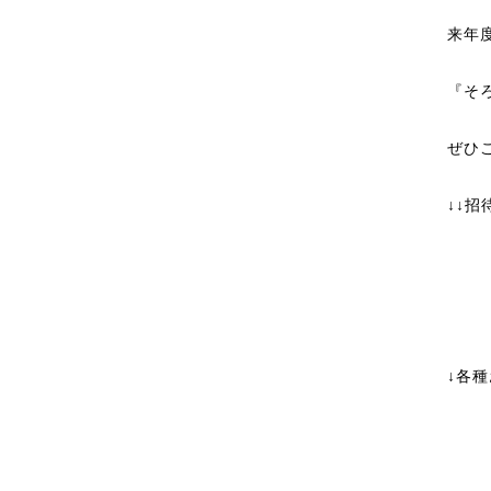
来年
『そ
ぜひ
↓↓
↓各