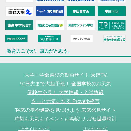
教育力こそが、国力だと思う。
大学・学部選びの動画サイト 東進TV
90日先まで大胆予報！ 全国学校のお天気
受験生必見！ 大学情報・入試情報
きっと元気になる Proverb格言
将来の夢や進路を見つけよう 未来発見サイト
時刻も天気もイベントも掲載! ナガセ世界時計
このサイトについて
リンクについて