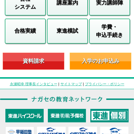
講座案内
実力講師陣
システム
学費・
合格実績
東進模試
申込手続き
資料請求
入学のお申込み
永瀬昭幸 理事長インタビュー
|
サイトマップ
|
プライバシー・ポリシー