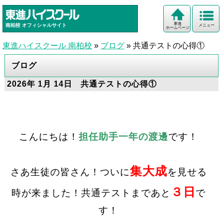
東進
南柏校
オフィシャルサイト
メニュー
ホームページ
東進ハイスクール 南柏校
»
ブログ
»
共通テストの心得①
ブログ
2026年 1月 14日 共通テストの心得①
こんにちは！
担任助手一年の渡邊
です！
集大成
さあ生徒の皆さん！ついに
を見せる
３日
時が来ました！共通テストまであと
で
す！