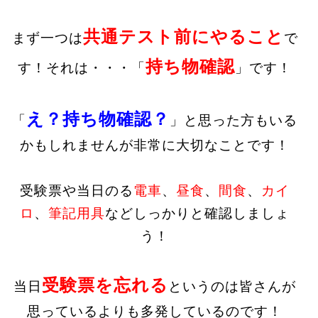
共通テスト前にやること
まず一つは
で
持ち物確認
す！それは・・・「
」です！
え？持ち物確認？
「
」と思った方もいる
かもしれませんが非常に大切なことです！
受験票や当日のる
電車
、
昼食
、
間食
、
カイ
ロ
、
筆記用具
などしっかりと確認しましょ
う！
受験票を忘れる
当日
というのは皆さんが
思っているよりも多発しているのです！