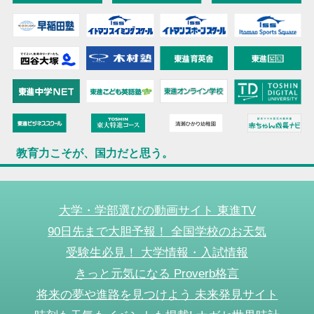
教育力こそが、国力だと思う。
大学・学部選びの動画サイト 東進TV
90日先まで大胆予報！ 全国学校のお天気
受験生必見！ 大学情報・入試情報
きっと元気になる Proverb格言
将来の夢や進路を見つけよう 未来発見サイト