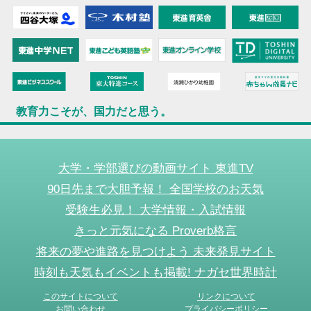
教育力こそが、国力だと思う。
大学・学部選びの動画サイト 東進TV
90日先まで大胆予報！ 全国学校のお天気
受験生必見！ 大学情報・入試情報
きっと元気になる Proverb格言
将来の夢や進路を見つけよう 未来発見サイト
時刻も天気もイベントも掲載! ナガセ世界時計
このサイトについて
リンクについて
お問い合わせ
プライバシーポリシー