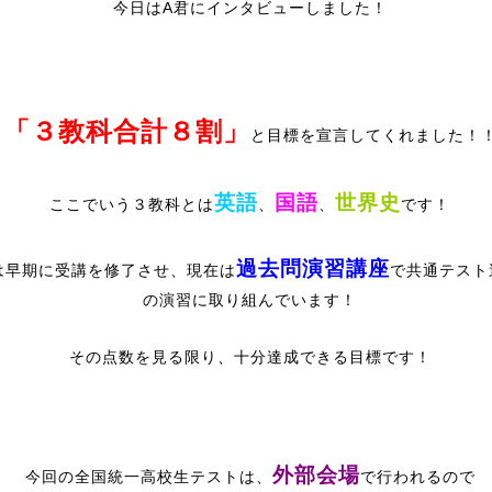
今日はA君にインタビューしました！
「３教科合計８割」
と目標を宣言してくれました！
英語
国語
世界史
ここでいう３教科とは
、
、
です！
過去問演習講座
は早期に受講を修了させ、現在は
で共通テスト
の演習に取り組んでいます！
その点数を見る限り、十分達成できる目標です！
外部会場
今回の全国統一高校生テストは、
で行われるので