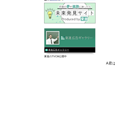
東進広告ギャラリー
東進のTVCM公開中
A君