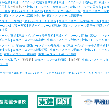
由が丘校
|
東進ハイスクール成城学園前駅校
|
東進ハイスクール千歳烏山校
|
東進ハ
子玉川校
<東京都下>
東進ハイスクール吉祥寺南口校
|
東進ハイスクール国立校
|
東
ル田無校
東進ハイスクール調布校
|
東進ハイスクール八王子校
|
東進ハイスクール東
校
|
東進ハイスクール武蔵小金井校
|
東進ハイスクール武蔵境校
|
イスクール厚木校
|
東進ハイスクール川崎校
|
東進ハイスクール湘南台東口校
|
東進
クールたまプラーザ校
|
東進ハイスクール鶴見校
|
東進ハイスクール登戸校
|
東進ハイ
横浜校
|
クール大宮校
|
東進ハイスクール春日部校
|
東進ハイスクール川口校
|
東進ハイスク
げん台校
|
東進ハイスクール草加校
|
東進ハイスクール所沢校
|
東進ハイスクール南
スクール市川駅前校
|
東進ハイスクール稲毛海岸校
|
東進ハイスクール海浜幕張校
|
新浦安校
|
東進ハイスクール新松戸校
|
東進ハイスクール千葉校
|
東進ハイスクール
校
|
東進ハイスクール南柏校
|
東進ハイスクール八千代台校
スクール取手校
【静岡県】
東進ハイスクール静岡校
【奈良県】
東進ハイスクール奈
コース
学部吉祥寺南口校
|
東進ハイスクール勝どき駅上校
|
東進ハイスクール新百合ヶ丘校