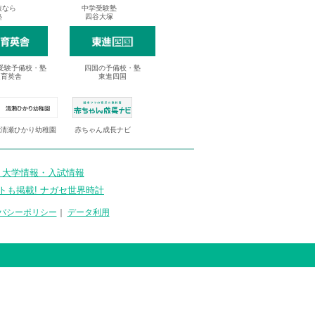
抜なら
中学受験塾
塾
四谷大塚
受験予備校・塾
四国の予備校・塾
進育英舎
東進四国
清瀬ひかり幼稚園
赤ちゃん成長ナビ
 大学情報・入試情報
トも掲載! ナガセ世界時計
バシーポリシー
｜
データ利用