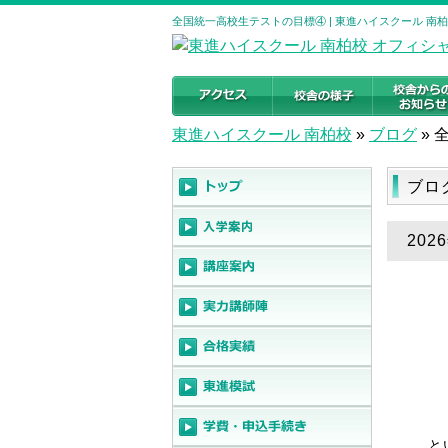
全国統一高校生テストの目標④ | 東進ハイスクール 南
東進ハイスクール 南柏校
»
ブログ
»
ブロ
20
と