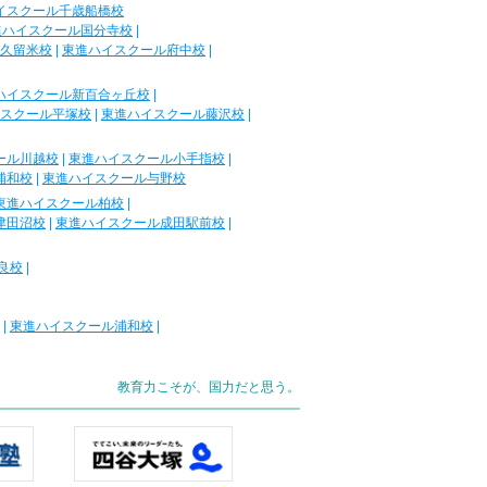
イスクール千歳船橋校
進ハイスクール国分寺校
|
久留米校
|
東進ハイスクール府中校
|
ハイスクール新百合ヶ丘校
|
スクール平塚校
|
東進ハイスクール藤沢校
|
ール川越校
|
東進ハイスクール小手指校
|
浦和校
|
東進ハイスクール与野校
東進ハイスクール柏校
|
津田沼校
|
東進ハイスクール成田駅前校
|
良校
|
|
東進ハイスクール浦和校
|
教育力こそが、国力だと思う。