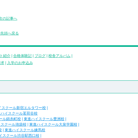
次の記事へ
の先頭へ戻る
ト紹介
|
合格体験記
|
ブログ
|
校舎アルバム
|
請求
|
入学のお申込み
イスクール新宿エルタワー校
|
進ハイスクール茗荷谷校
ール錦糸町校
|
東進ハイスクール豊洲校
|
イスクール池袋校
|
東進ハイスクール大泉学園校
|
校
|
東進ハイスクール練馬校
イスクール渋谷駅西口校
|