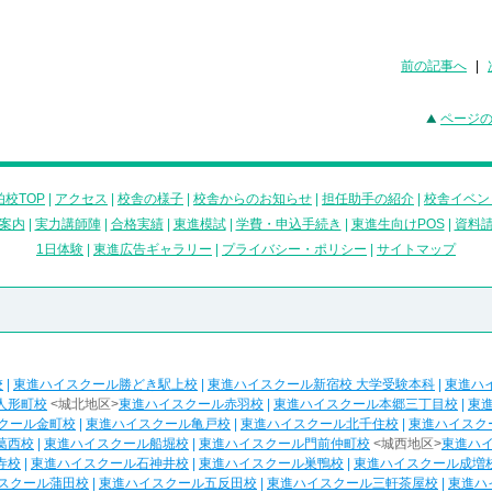
前の記事へ
|
ページ
校TOP
|
アクセス
|
校舎の様子
|
校舎からのお知らせ
|
担任助手の紹介
|
校舎イベン
案内
|
実力講師陣
|
合格実績
|
東進模試
|
学費・申込手続き
|
東進生向けPOS
|
資料
1日体験
|
東進広告ギャラリー
|
プライバシー・ポリシー
|
サイトマップ
校
|
東進ハイスクール勝どき駅上校
|
東進ハイスクール新宿校 大学受験本科
|
東進ハ
人形町校
<城北地区>
東進ハイスクール赤羽校
|
東進ハイスクール本郷三丁目校
|
東
クール金町校
|
東進ハイスクール亀戸校
|
東進ハイスクール北千住校
|
東進ハイスク
葛西校
|
東進ハイスクール船堀校
|
東進ハイスクール門前仲町校
<城西地区>
東進ハ
寺校
|
東進ハイスクール石神井校
|
東進ハイスクール巣鴨校
|
東進ハイスクール成増
スクール蒲田校
|
東進ハイスクール五反田校
|
東進ハイスクール三軒茶屋校
|
東進ハ