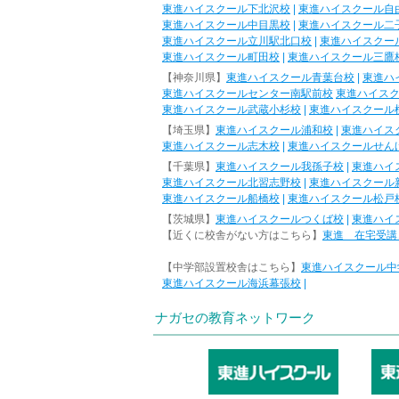
東進ハイスクール下北沢校
|
東進ハイスクール自
東進ハイスクール中目黒校
|
東進ハイスクール二
東進ハイスクール立川駅北口校
|
東進ハイスクー
東進ハイスクール町田校
|
東進ハイスクール三鷹
【神奈川県】
東進ハイスクール青葉台校
|
東進ハ
東進ハイスクールセンター南駅前校
東進ハイス
東進ハイスクール武蔵小杉校
|
東進ハイスクール
【埼玉県】
東進ハイスクール浦和校
|
東進ハイス
東進ハイスクール志木校
|
東進ハイスクールせん
【千葉県】
東進ハイスクール我孫子校
|
東進ハイ
東進ハイスクール北習志野校
|
東進ハイスクール
東進ハイスクール船橋校
|
東進ハイスクール松戸
【茨城県】
東進ハイスクールつくば校
|
東進ハイ
【近くに校舎がない方はこちら】
東進 在宅受講
【中学部設置校舎はこちら】
東進ハイスクール中
東進ハイスクール海浜幕張校
|
ナガセの教育ネットワーク