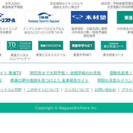
大学入試の
完全個別カリキュラムで
総合型・学校推薦型選
東進衛星予備校
成績を大巾に伸ばす
大学受験の早稲田
たスイミング
イトマンスポーツスクエアなら
阪神地区・大阪北摂に展開
小中高生の
水泳教室
あなたにぴったりが見つかる
小中高生の塾・現役予備校
東
個別指導
校
東進ビジネススクール
東進中学NET
東大特進コース
東進デジタル
ユニバーシティ
ト 東進TV
90日先まで大胆予報！ 全国学校のお天気
受験生必見！
言
将来の夢や進路を見つけよう 未来発見サイト
時刻も天気もイベン
ットコムTOP
｜
このサイトについて
｜
リンクについて
｜
お問い合わせ
｜
プライ
Copyright © NagaseBrothers Inc.