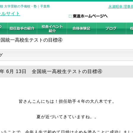
柏校 大学受験の予備校・塾｜千葉県
永瀬昭幸 理事
全国統一高校生テストの目標④
グ
26年 6月 13日 全国統一高校生テストの目標④
皆さんこんにちは！担任助手４年の大八木です。
夏が近づいてきていますね。。
いうことで、今年人生で初めて日焼け止めを塗ることに成功しまし