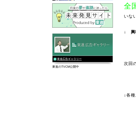
全
いな
↓ 
東進広告ギャラリー
次回
東進のTVCM公開中
↓各