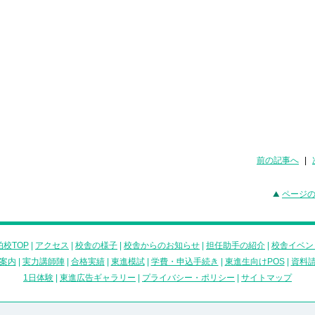
前の記事へ
|
ページ
校TOP
|
アクセス
|
校舎の様子
|
校舎からのお知らせ
|
担任助手の紹介
|
校舎イベン
案内
|
実力講師陣
|
合格実績
|
東進模試
|
学費・申込手続き
|
東進生向けPOS
|
資料
1日体験
|
東進広告ギャラリー
|
プライバシー・ポリシー
|
サイトマップ