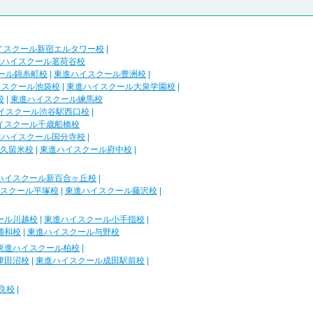
イスクール新宿エルタワー校
|
進ハイスクール茗荷谷校
ール錦糸町校
|
東進ハイスクール豊洲校
|
イスクール池袋校
|
東進ハイスクール大泉学園校
|
校
|
東進ハイスクール練馬校
イスクール渋谷駅西口校
|
イスクール千歳船橋校
進ハイスクール国分寺校
|
久留米校
|
東進ハイスクール府中校
|
ハイスクール新百合ヶ丘校
|
スクール平塚校
|
東進ハイスクール藤沢校
|
ール川越校
|
東進ハイスクール小手指校
|
浦和校
|
東進ハイスクール与野校
東進ハイスクール柏校
|
津田沼校
|
東進ハイスクール成田駅前校
|
良校
|