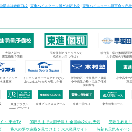
学部吉祥寺南口校
|
東進ハイスクール勝どき駅上校
|
東進ハイスクール新百合ヶ丘校
大学入試の
完全個別カリキュラムで
総合型・学校推薦型選
東進衛星予備校
成績を大巾に伸ばす
大学受験の早稲田
たスイミング
イトマンスポーツスクエアなら
阪神地区・大阪北摂に展開
小中高生の
水泳教室
あなたにぴったりが見つかる
小中高生の塾・現役予備校
東
個別指導
校
東進ビジネススクール
東進中学NET
東大特進コース
東進デジタル
ユニバーシティ
ト 東進TV
90日先まで大胆予報！ 全国学校のお天気
受験生必見！
言
将来の夢や進路を見つけよう 未来発見サイト
時刻も天気もイベン