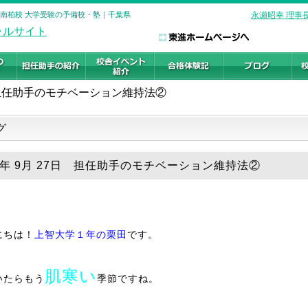
 南柏校 大学受験の予備校・塾｜千葉県
永瀬昭幸 理事
担任助手のモチベーション維持法②
グ
18年 9月 27日 担任助手のモチベーション維持法②
にちは！
上智大学１年の栗田
です。
肌寒い
いたらもう
季節ですね。