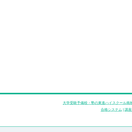
大学受験予備校・塾の東進ハイスクール南柏
合格システム
|
講座