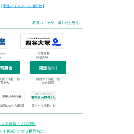
|
東進ハイスクール浦和校
|
教育力こそが、国力だと思う。
抜なら
中学受験塾
塾
四谷大塚
受験予備校・塾
四国の予備校・塾
進育英舎
東進四国
清瀬ひかり幼稚園
赤ちゃん成長ナビ
 大学情報・入試情報
トも掲載! ナガセ世界時計