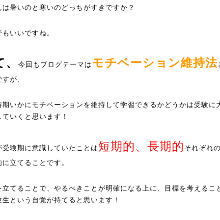
んは暑いのと寒いのどっちがすきですか？
でもいいですね。
て、
モチベーション維持法
今回もブログテーマは
ですが、
時期いかにモチベーションを維持して学習できるかどうかは受験に
していくと思います！
短期的、長期的
が受験期に意識していたことは
それぞれ
的に立てることです。
を立てることで、やるべきことが明確になる上に、目標を考えるこ
験生という自覚が持てると思います！