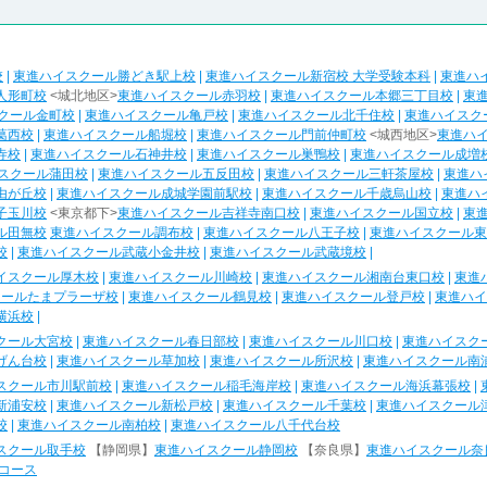
校
|
東進ハイスクール勝どき駅上校
|
東進ハイスクール新宿校 大学受験本科
|
東進ハ
人形町校
<城北地区>
東進ハイスクール赤羽校
|
東進ハイスクール本郷三丁目校
|
東
クール金町校
|
東進ハイスクール亀戸校
|
東進ハイスクール北千住校
|
東進ハイスク
葛西校
|
東進ハイスクール船堀校
|
東進ハイスクール門前仲町校
<城西地区>
東進ハ
寺校
|
東進ハイスクール石神井校
|
東進ハイスクール巣鴨校
|
東進ハイスクール成増
スクール蒲田校
|
東進ハイスクール五反田校
|
東進ハイスクール三軒茶屋校
|
東進ハ
由が丘校
|
東進ハイスクール成城学園前駅校
|
東進ハイスクール千歳烏山校
|
東進ハ
子玉川校
<東京都下>
東進ハイスクール吉祥寺南口校
|
東進ハイスクール国立校
|
東
ル田無校
東進ハイスクール調布校
|
東進ハイスクール八王子校
|
東進ハイスクール東
校
|
東進ハイスクール武蔵小金井校
|
東進ハイスクール武蔵境校
|
イスクール厚木校
|
東進ハイスクール川崎校
|
東進ハイスクール湘南台東口校
|
東進
クールたまプラーザ校
|
東進ハイスクール鶴見校
|
東進ハイスクール登戸校
|
東進ハイ
横浜校
|
クール大宮校
|
東進ハイスクール春日部校
|
東進ハイスクール川口校
|
東進ハイスク
げん台校
|
東進ハイスクール草加校
|
東進ハイスクール所沢校
|
東進ハイスクール南
スクール市川駅前校
|
東進ハイスクール稲毛海岸校
|
東進ハイスクール海浜幕張校
|
新浦安校
|
東進ハイスクール新松戸校
|
東進ハイスクール千葉校
|
東進ハイスクール
校
|
東進ハイスクール南柏校
|
東進ハイスクール八千代台校
スクール取手校
【静岡県】
東進ハイスクール静岡校
【奈良県】
東進ハイスクール奈
コース