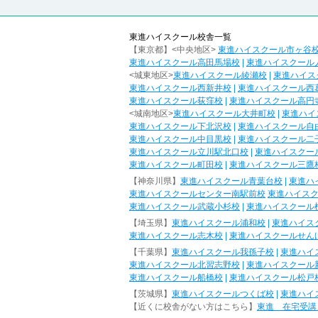
東進ハイスクール校舎一覧
【東京都】<中央地区>
東進ハイスクール市ヶ谷
東進ハイスクール高田馬場校
|
東進ハイスクール
<城東地区>
東進ハイスクール綾瀬校
|
東進ハイス
東進ハイスクール西新井校
|
東進ハイスクール西
東進ハイスクール荻窪校
|
東進ハイスクール高円
<城南地区>
東進ハイスクール大井町校
|
東進ハイ
東進ハイスクール下北沢校
|
東進ハイスクール自
東進ハイスクール中目黒校
|
東進ハイスクール二
東進ハイスクール立川駅北口校
|
東進ハイスクー
東進ハイスクール町田校
|
東進ハイスクール三鷹
【神奈川県】
東進ハイスクール青葉台校
|
東進ハ
東進ハイスクールセンター南駅前校
東進ハイス
東進ハイスクール武蔵小杉校
|
東進ハイスクール
【埼玉県】
東進ハイスクール浦和校
|
東進ハイス
東進ハイスクール志木校
|
東進ハイスクールせん
【千葉県】
東進ハイスクール我孫子校
|
東進ハイ
東進ハイスクール北習志野校
|
東進ハイスクール
東進ハイスクール船橋校
|
東進ハイスクール松戸
【茨城県】
東進ハイスクールつくば校
|
東進ハイ
【近くに校舎がない方はこちら】
東進 在宅受講