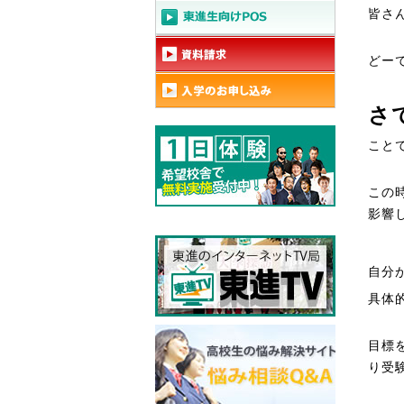
皆さ
どー
さ
こと
この
影響
自分
具体
目標
り受