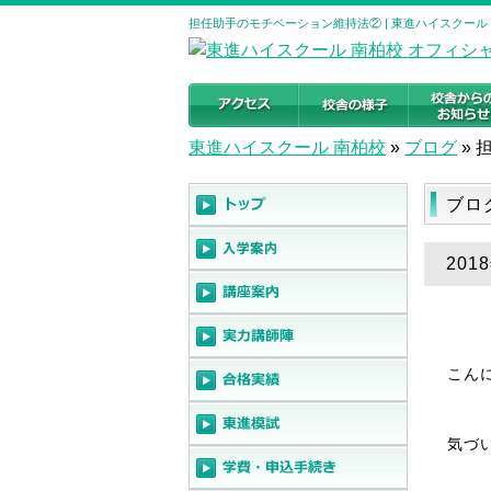
担任助手のモチベーション維持法② | 東進ハイスクール
東進ハイスクール 南柏校
»
ブログ
»
ブロ
20
こん
気づ