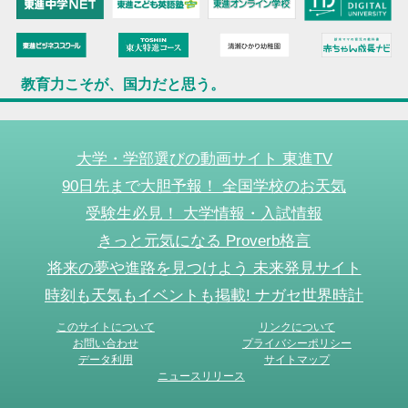
教育力こそが、国力だと思う。
大学・学部選びの動画サイト 東進TV
90日先まで大胆予報！ 全国学校のお天気
受験生必見！ 大学情報・入試情報
きっと元気になる Proverb格言
将来の夢や進路を見つけよう 未来発見サイト
時刻も天気もイベントも掲載! ナガセ世界時計
このサイトについて
リンクについて
お問い合わせ
プライバシーポリシー
データ利用
サイトマップ
ニュースリリース