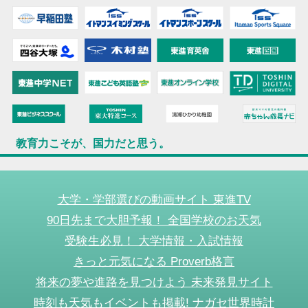
教育力こそが、国力だと思う。
大学・学部選びの動画サイト 東進TV
90日先まで大胆予報！ 全国学校のお天気
受験生必見！ 大学情報・入試情報
きっと元気になる Proverb格言
将来の夢や進路を見つけよう 未来発見サイト
時刻も天気もイベントも掲載! ナガセ世界時計