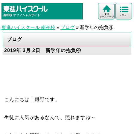
東進
南柏校
オフィシャルサイト
メニュー
ホームページ
東進ハイスクール 南柏校
»
ブログ
»
新学年の抱負④
ブログ
2019年 3月 2日 新学年の抱負④
こんにちは！磯野です。
生徒に人気があるなんて、照れますね～