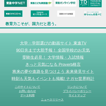
教育力こそが、国力だと思う。
大学・学部選びの動画サイト 東進TV
90日先まで大胆予報！ 全国学校のお天気
受験生必見！ 大学情報・入試情報
きっと元気になる Proverb格言
将来の夢や進路を見つけよう 未来発見サイト
時刻も天気もイベントも掲載! ナガセ世界時計
このサイトについて
リンクについて
お問い合わせ
プライバシーポリシー
データ利用
サイトマップ
ニュースリリース