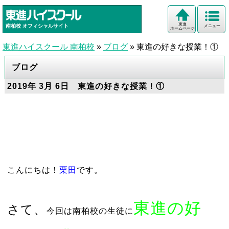
東進
南柏校
オフィシャルサイト
メニュー
ホームページ
東進ハイスクール 南柏校
»
ブログ
»
東進の好きな授業！①
ブログ
2019年 3月 6日 東進の好きな授業！①
こんにちは！
栗田
です。
東進の好
さて、
今回は南柏校の生徒に