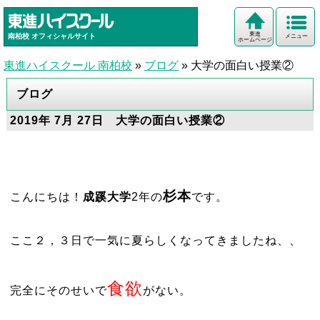
東進
南柏校
オフィシャルサイト
メニュー
ホームページ
東進ハイスクール 南柏校
»
ブログ
»
大学の面白い授業②
ブログ
2019年 7月 27日 大学の面白い授業②
杉本
こんにちは！
成蹊大学
2年の
です。
ここ２，３日で一気に夏らしくなってきましたね、、
食欲
完全にそのせいで
がない。