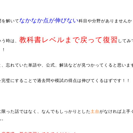
なかなか点が伸びない
問を解いて
科目や分野がありませんか
教科書レベルまで戻って復習
いう時は、
してみ
！！
と、忘れていた単語や、公式、解法などが見つかってくると思いま
を完璧にすることで過去問や模試の得点は伸びてくるはずです！！
に限った話ではなく、なんでもしっかりとした
土台
がなければ上手
ん。