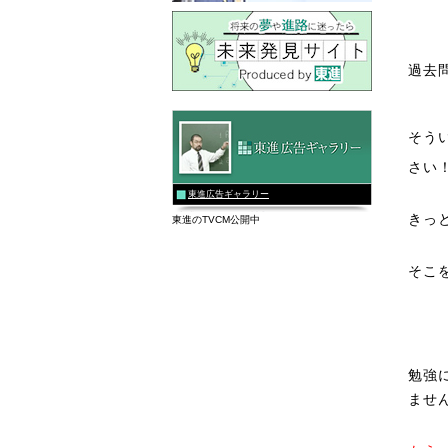
過去
そう
さい
東進広告ギャラリー
きっ
東進のTVCM公開中
そこ
勉強
ませ