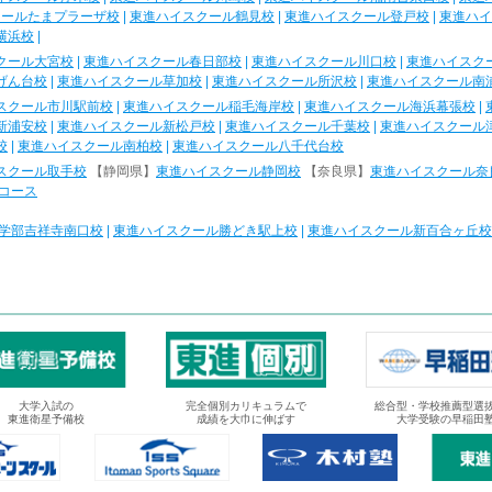
クールたまプラーザ校
|
東進ハイスクール鶴見校
|
東進ハイスクール登戸校
|
東進ハイ
横浜校
|
クール大宮校
|
東進ハイスクール春日部校
|
東進ハイスクール川口校
|
東進ハイスク
げん台校
|
東進ハイスクール草加校
|
東進ハイスクール所沢校
|
東進ハイスクール南
スクール市川駅前校
|
東進ハイスクール稲毛海岸校
|
東進ハイスクール海浜幕張校
|
新浦安校
|
東進ハイスクール新松戸校
|
東進ハイスクール千葉校
|
東進ハイスクール
校
|
東進ハイスクール南柏校
|
東進ハイスクール八千代台校
スクール取手校
【静岡県】
東進ハイスクール静岡校
【奈良県】
東進ハイスクール奈
コース
学部吉祥寺南口校
|
東進ハイスクール勝どき駅上校
|
東進ハイスクール新百合ヶ丘校
大学入試の
完全個別カリキュラムで
総合型・学校推薦型選
東進衛星予備校
成績を大巾に伸ばす
大学受験の早稲田