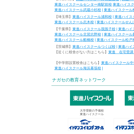
東進ハイスクールセンター南駅前校
東進ハイス
東進ハイスクール武蔵小杉校
|
東進ハイスクール
【埼玉県】
東進ハイスクール浦和校
|
東進ハイス
東進ハイスクール志木校
|
東進ハイスクールせん
【千葉県】
東進ハイスクール我孫子校
|
東進ハイ
東進ハイスクール北習志野校
|
東進ハイスクール
東進ハイスクール船橋校
|
東進ハイスクール松戸
【茨城県】
東進ハイスクールつくば校
|
東進ハイ
【近くに校舎がない方はこちら】
東進 在宅受講
【中学部設置校舎はこちら】
東進ハイスクール中
東進ハイスクール海浜幕張校
|
ナガセの教育ネットワーク
大学受験の予備校
東進ハイスクール