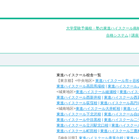
大学受験予備校・塾の東進ハイスクール南柏
合格システム
|
講座
東進ハイスクール校舎一覧
【東京都】<中央地区>
東進ハイスクール市ヶ谷
東進ハイスクール高田馬場校
|
東進ハイスクール
<城東地区>
東進ハイスクール綾瀬校
|
東進ハイス
東進ハイスクール西新井校
|
東進ハイスクール西
東進ハイスクール荻窪校
|
東進ハイスクール高円
<城南地区>
東進ハイスクール大井町校
|
東進ハイ
東進ハイスクール下北沢校
|
東進ハイスクール自
東進ハイスクール中目黒校
|
東進ハイスクール二
東進ハイスクール立川駅北口校
|
東進ハイスクー
東進ハイスクール町田校
|
東進ハイスクール三鷹
【神奈川県】
東進ハイスクール青葉台校
|
東進ハ