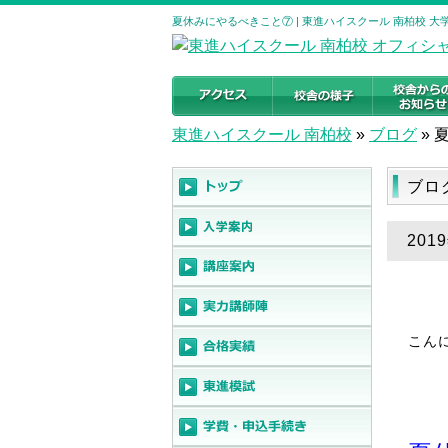
夏休みにやるべきこと⑦ | 東進ハイスクール 南柏校 
東進ハイスクール 南柏校
»
ブログ
»
ブロ
20
こん