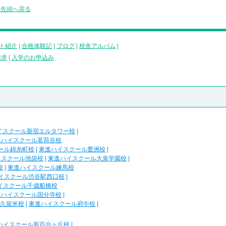
の先頭へ戻る
ト紹介
|
合格体験記
|
ブログ
|
校舎アルバム
|
請求
|
入学のお申込み
イスクール新宿エルタワー校
|
進ハイスクール茗荷谷校
ール錦糸町校
|
東進ハイスクール豊洲校
|
イスクール池袋校
|
東進ハイスクール大泉学園校
|
校
|
東進ハイスクール練馬校
イスクール渋谷駅西口校
|
イスクール千歳船橋校
進ハイスクール国分寺校
|
久留米校
|
東進ハイスクール府中校
|
ハイスクール新百合ヶ丘校
|