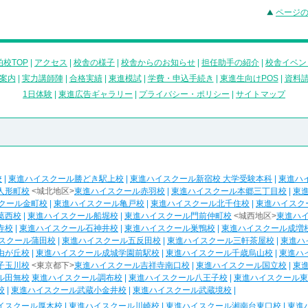
ページ
校TOP
|
アクセス
|
校舎の様子
|
校舎からのお知らせ
|
担任助手の紹介
|
校舎イベン
案内
|
実力講師陣
|
合格実績
|
東進模試
|
学費・申込手続き
|
東進生向けPOS
|
資料
1日体験
|
東進広告ギャラリー
|
プライバシー・ポリシー
|
サイトマップ
校
|
東進ハイスクール勝どき駅上校
|
東進ハイスクール新宿校 大学受験本科
|
東進ハ
人形町校
<城北地区>
東進ハイスクール赤羽校
|
東進ハイスクール本郷三丁目校
|
東
クール金町校
|
東進ハイスクール亀戸校
|
東進ハイスクール北千住校
|
東進ハイスク
葛西校
|
東進ハイスクール船堀校
|
東進ハイスクール門前仲町校
<城西地区>
東進ハ
寺校
|
東進ハイスクール石神井校
|
東進ハイスクール巣鴨校
|
東進ハイスクール成増
スクール蒲田校
|
東進ハイスクール五反田校
|
東進ハイスクール三軒茶屋校
|
東進ハ
由が丘校
|
東進ハイスクール成城学園前駅校
|
東進ハイスクール千歳烏山校
|
東進ハ
子玉川校
<東京都下>
東進ハイスクール吉祥寺南口校
|
東進ハイスクール国立校
|
東
ル田無校
東進ハイスクール調布校
|
東進ハイスクール八王子校
|
東進ハイスクール東
校
|
東進ハイスクール武蔵小金井校
|
東進ハイスクール武蔵境校
|
イスクール厚木校
|
東進ハイスクール川崎校
|
東進ハイスクール湘南台東口校
|
東進