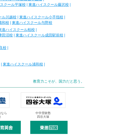
スクール平塚校
|
東進ハイスクール藤沢校
|
ール川越校
|
東進ハイスクール小手指校
|
浦和校
|
東進ハイスクール与野校
東進ハイスクール柏校
|
津田沼校
|
東進ハイスクール成田駅前校
|
良校
|
|
東進ハイスクール浦和校
|
教育力こそが、国力だと思う。
抜なら
中学受験塾
塾
四谷大塚