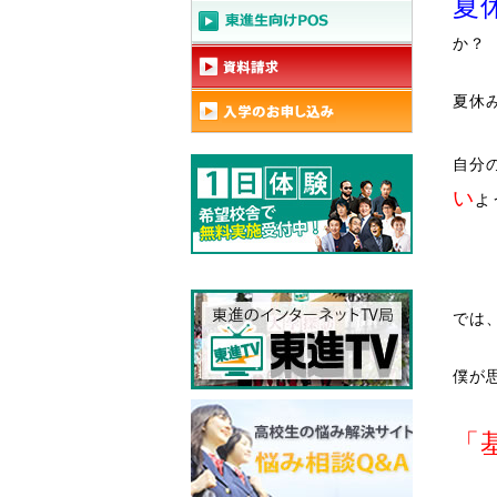
夏
か？
夏休
自分
い
よ
では
僕が
「