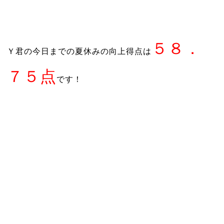
５８．
Ｙ君の今日までの夏休みの向上得点は
７５点
です！