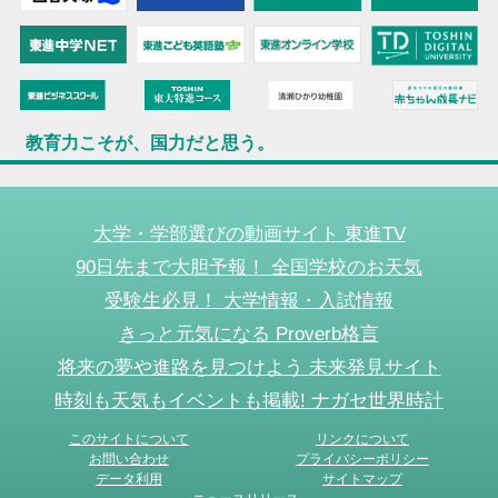
教育力こそが、国力だと思う。
大学・学部選びの動画サイト 東進TV
90日先まで大胆予報！ 全国学校のお天気
受験生必見！ 大学情報・入試情報
きっと元気になる Proverb格言
将来の夢や進路を見つけよう 未来発見サイト
時刻も天気もイベントも掲載! ナガセ世界時計
このサイトについて
リンクについて
お問い合わせ
プライバシーポリシー
データ利用
サイトマップ