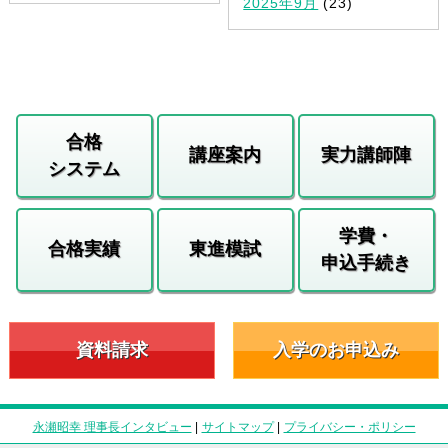
2025年9月
(23)
合格
講座案内
実力講師陣
システム
学費・
合格実績
東進模試
申込手続き
資料請求
入学のお申込み
永瀬昭幸 理事長インタビュー
|
サイトマップ
|
プライバシー・ポリシー