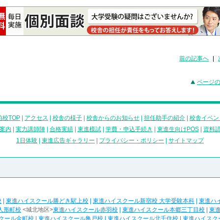
前の記事へ
|
ページ
校TOP
|
アクセス
|
校舎の様子
|
校舎からのお知らせ
|
担任助手の紹介
|
校舎イベン
案内
|
実力講師陣
|
合格実績
|
東進模試
|
学費・申込手続き
|
東進生向けPOS
|
資料
1日体験
|
東進広告ギャラリー
|
プライバシー・ポリシー
|
サイトマップ
校
|
東進ハイスクール勝どき駅上校
|
東進ハイスクール新宿校 大学受験本科
|
東進ハ
人形町校
<城北地区>
東進ハイスクール赤羽校
|
東進ハイスクール本郷三丁目校
|
東
クール金町校
|
東進ハイスクール亀戸校
|
東進ハイスクール北千住校
|
東進ハイスク