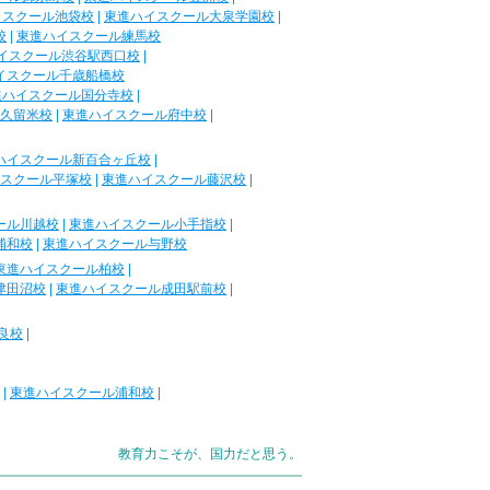
イスクール池袋校
|
東進ハイスクール大泉学園校
|
校
|
東進ハイスクール練馬校
イスクール渋谷駅西口校
|
イスクール千歳船橋校
進ハイスクール国分寺校
|
久留米校
|
東進ハイスクール府中校
|
ハイスクール新百合ヶ丘校
|
スクール平塚校
|
東進ハイスクール藤沢校
|
ール川越校
|
東進ハイスクール小手指校
|
浦和校
|
東進ハイスクール与野校
東進ハイスクール柏校
|
津田沼校
|
東進ハイスクール成田駅前校
|
良校
|
|
東進ハイスクール浦和校
|
教育力こそが、国力だと思う。