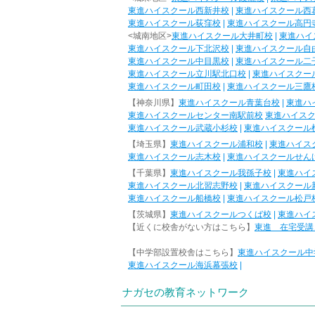
東進ハイスクール西新井校
|
東進ハイスクール西
東進ハイスクール荻窪校
|
東進ハイスクール高円
<城南地区>
東進ハイスクール大井町校
|
東進ハイ
東進ハイスクール下北沢校
|
東進ハイスクール自
東進ハイスクール中目黒校
|
東進ハイスクール二
東進ハイスクール立川駅北口校
|
東進ハイスクー
東進ハイスクール町田校
|
東進ハイスクール三鷹
【神奈川県】
東進ハイスクール青葉台校
|
東進ハ
東進ハイスクールセンター南駅前校
東進ハイス
東進ハイスクール武蔵小杉校
|
東進ハイスクール
【埼玉県】
東進ハイスクール浦和校
|
東進ハイス
東進ハイスクール志木校
|
東進ハイスクールせん
【千葉県】
東進ハイスクール我孫子校
|
東進ハイ
東進ハイスクール北習志野校
|
東進ハイスクール
東進ハイスクール船橋校
|
東進ハイスクール松戸
【茨城県】
東進ハイスクールつくば校
|
東進ハイ
【近くに校舎がない方はこちら】
東進 在宅受講
【中学部設置校舎はこちら】
東進ハイスクール中
東進ハイスクール海浜幕張校
|
ナガセの教育ネットワーク