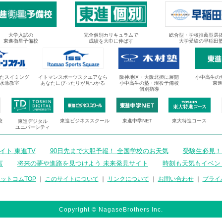
大学入試の
完全個別カリキュラムで
総合型・学校推薦型選
東進衛星予備校
成績を大巾に伸ばす
大学受験の早稲田
たスイミング
イトマンスポーツスクエアなら
阪神地区・大阪北摂に展開
小中高生の
水泳教室
あなたにぴったりが見つかる
小中高生の塾・現役予備校
東
個別指導
校
東進ビジネススクール
東進中学NET
東大特進コース
東進デジタル
ユニバーシティ
ト 東進TV
90日先まで大胆予報！ 全国学校のお天気
受験生必見！
言
将来の夢や進路を見つけよう 未来発見サイト
時刻も天気もイベン
ットコムTOP
｜
このサイトについて
｜
リンクについて
｜
お問い合わせ
｜
プライ
Copyright © NagaseBrothers Inc.