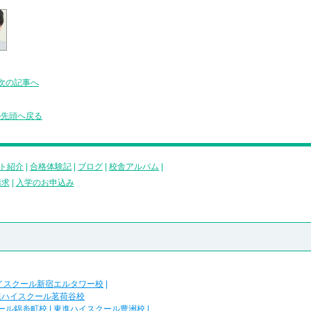
次の記事へ
の先頭へ戻る
ト紹介
|
合格体験記
|
ブログ
|
校舎アルバム
|
請求
|
入学のお申込み
イスクール新宿エルタワー校
|
進ハイスクール茗荷谷校
ール錦糸町校
|
東進ハイスクール豊洲校
|