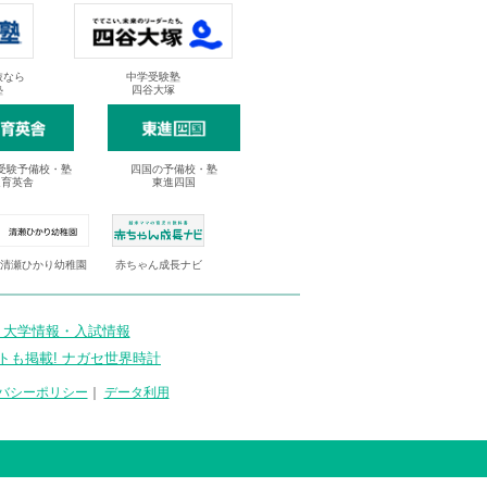
抜なら
中学受験塾
塾
四谷大塚
受験予備校・塾
四国の予備校・塾
進育英舎
東進四国
清瀬ひかり幼稚園
赤ちゃん成長ナビ
 大学情報・入試情報
トも掲載! ナガセ世界時計
バシーポリシー
｜
データ利用