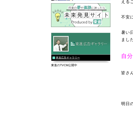
える
不安
暑い
まし
自分
東進広告ギャラリー
東進のTVCM公開中
皆さ
明日