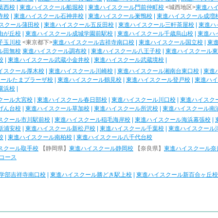
葛西校
|
東進ハイスクール船堀校
|
東進ハイスクール門前仲町校
<城西地区>
東進ハ
寺校
|
東進ハイスクール石神井校
|
東進ハイスクール巣鴨校
|
東進ハイスクール成増
スクール蒲田校
|
東進ハイスクール五反田校
|
東進ハイスクール三軒茶屋校
|
東進ハ
由が丘校
|
東進ハイスクール成城学園前駅校
|
東進ハイスクール千歳烏山校
|
東進ハ
子玉川校
<東京都下>
東進ハイスクール吉祥寺南口校
|
東進ハイスクール国立校
|
東
ル田無校
東進ハイスクール調布校
|
東進ハイスクール八王子校
|
東進ハイスクール東
校
|
東進ハイスクール武蔵小金井校
|
東進ハイスクール武蔵境校
|
イスクール厚木校
|
東進ハイスクール川崎校
|
東進ハイスクール湘南台東口校
|
東進
クールたまプラーザ校
|
東進ハイスクール鶴見校
|
東進ハイスクール登戸校
|
東進ハイ
横浜校
|
クール大宮校
|
東進ハイスクール春日部校
|
東進ハイスクール川口校
|
東進ハイスク
げん台校
|
東進ハイスクール草加校
|
東進ハイスクール所沢校
|
東進ハイスクール南
スクール市川駅前校
|
東進ハイスクール稲毛海岸校
|
東進ハイスクール海浜幕張校
|
新浦安校
|
東進ハイスクール新松戸校
|
東進ハイスクール千葉校
|
東進ハイスクール
校
|
東進ハイスクール南柏校
|
東進ハイスクール八千代台校
スクール取手校
【静岡県】
東進ハイスクール静岡校
【奈良県】
東進ハイスクール奈
コース
学部吉祥寺南口校
|
東進ハイスクール勝どき駅上校
|
東進ハイスクール新百合ヶ丘校