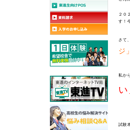
２０
す！
さて
ジ
私か
い
試験