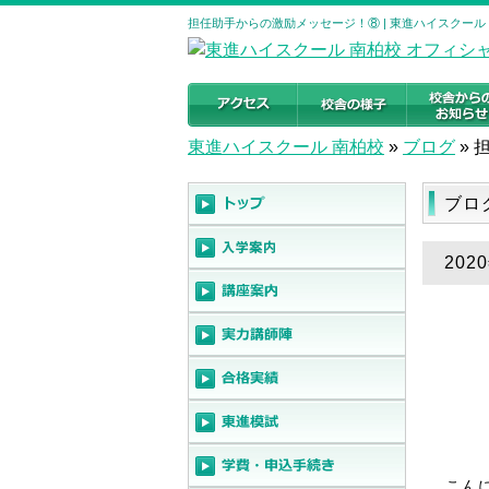
担任助手からの激励メッセージ！⑧ | 東進ハイスクール
東進ハイスクール 南柏校
»
ブログ
»
ブロ
20
こん