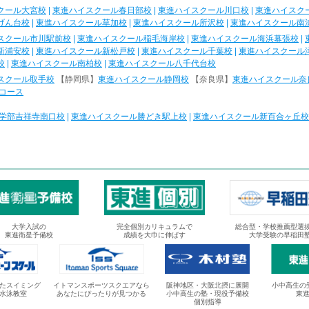
クール大宮校
|
東進ハイスクール春日部校
|
東進ハイスクール川口校
|
東進ハイスク
げん台校
|
東進ハイスクール草加校
|
東進ハイスクール所沢校
|
東進ハイスクール南
スクール市川駅前校
|
東進ハイスクール稲毛海岸校
|
東進ハイスクール海浜幕張校
|
新浦安校
|
東進ハイスクール新松戸校
|
東進ハイスクール千葉校
|
東進ハイスクール
校
|
東進ハイスクール南柏校
|
東進ハイスクール八千代台校
スクール取手校
【静岡県】
東進ハイスクール静岡校
【奈良県】
東進ハイスクール奈
コース
学部吉祥寺南口校
|
東進ハイスクール勝どき駅上校
|
東進ハイスクール新百合ヶ丘校
大学入試の
完全個別カリキュラムで
総合型・学校推薦型選
東進衛星予備校
成績を大巾に伸ばす
大学受験の早稲田
たスイミング
イトマンスポーツスクエアなら
阪神地区・大阪北摂に展開
小中高生の
水泳教室
あなたにぴったりが見つかる
小中高生の塾・現役予備校
東
個別指導