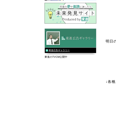
明日
東進広告ギャラリー
東進のTVCM公開中
↓各