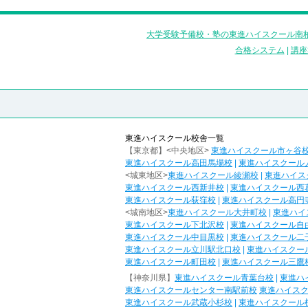
大学受験予備校・塾の東進ハイスクール南柏
合格システム
|
講座
東進ハイスクール校舎一覧
【東京都】<中央地区>
東進ハイスクール市ヶ谷
東進ハイスクール高田馬場校
|
東進ハイスクール
<城東地区>
東進ハイスクール綾瀬校
|
東進ハイス
東進ハイスクール西新井校
|
東進ハイスクール西
東進ハイスクール荻窪校
|
東進ハイスクール高円
<城南地区>
東進ハイスクール大井町校
|
東進ハイ
東進ハイスクール下北沢校
|
東進ハイスクール自
東進ハイスクール中目黒校
|
東進ハイスクール二
東進ハイスクール立川駅北口校
|
東進ハイスクー
東進ハイスクール町田校
|
東進ハイスクール三鷹
【神奈川県】
東進ハイスクール青葉台校
|
東進ハ
東進ハイスクールセンター南駅前校
東進ハイス
東進ハイスクール武蔵小杉校
|
東進ハイスクール