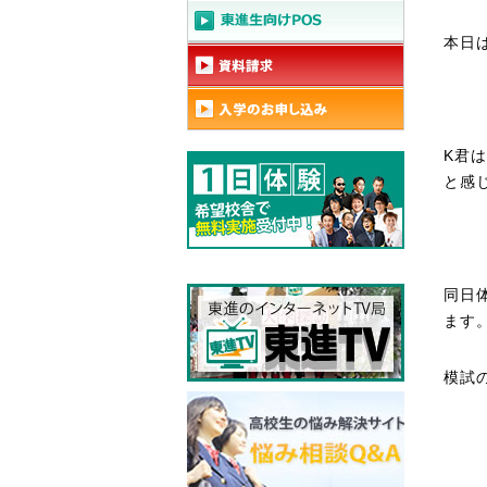
本日
K君
と感
同日
ます
模試