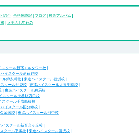
ト紹介
|
合格体験記
|
ブログ
|
校舎アルバム
|
請求
|
入学のお申込み
イスクール新宿エルタワー校
|
進ハイスクール茗荷谷校
ール錦糸町校
|
東進ハイスクール豊洲校
|
イスクール池袋校
|
東進ハイスクール大泉学園校
|
校
|
東進ハイスクール練馬校
イスクール渋谷駅西口校
|
イスクール千歳船橋校
進ハイスクール国分寺校
|
久留米校
|
東進ハイスクール府中校
|
ハイスクール新百合ヶ丘校
|
スクール平塚校
|
東進ハイスクール藤沢校
|