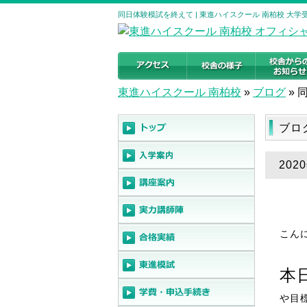
同日体験模試を終えて | 東進ハイスクール 南柏校 大
東進ハイスクール 南柏校
»
ブログ
»
ブロ
20
こん
本
や目