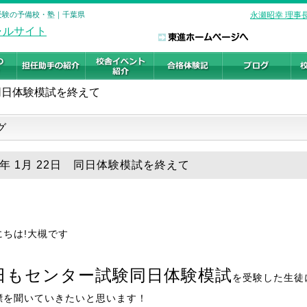
学受験の予備校・塾｜千葉県
永瀬昭幸 理事
同日体験模試を終えて
グ
20年 1月 22日 同日体験模試を終えて
にちは!大槻です
日もセンター試験同日体験模試
を受験した生徒
標を聞いていきたいと思います！