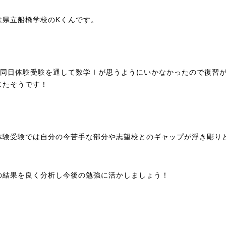
は県立船橋学校のKくんです。
は同日体験受験を通して数学Ⅰが思うようにいかなかったので復習
じたそうです！
体験受験では自分の今苦手な部分や志望校とのギャップが浮き彫り
。
の結果を良く分析し今後の勉強に活かしましょう！