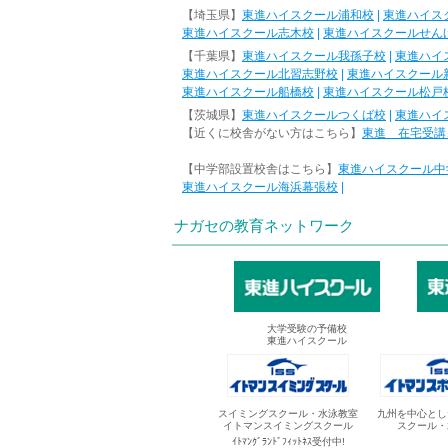
【埼玉県】
東進ハイスクール浦和校
|
東進ハイス
東進ハイスクール志木校
|
東進ハイスクールせん
【千葉県】
東進ハイスクール我孫子校
|
東進ハイ
東進ハイスクール北習志野校
|
東進ハイスクール
東進ハイスクール船橋校
|
東進ハイスクール松戸
【茨城県】
東進ハイスクールつくば校
|
東進ハイ
【近くに校舎がない方はこちら】
東進 在宅受講
【中学部設置校舎はこちら】
東進ハイスクール中
東進ハイスクール海浜幕張校
|
ナガセの教育ネットワーク
大学受験の予備校
東進ハイスクール
スイミングスクール・水泳教室
九州を中心とし
イトマンスイミングスクール
スクール・
ｲﾄﾏﾝｸﾞﾗﾝﾄﾞﾌｨｯﾄﾈｽ受付中!