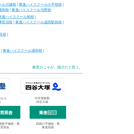
ール川越校
|
東進ハイスクール小手指校
|
浦和校
|
東進ハイスクール与野校
東進ハイスクール柏校
|
津田沼校
|
東進ハイスクール成田駅前校
|
良校
|
|
東進ハイスクール浦和校
|
教育力こそが、国力だと思う。
抜なら
中学受験塾
塾
四谷大塚
受験予備校・塾
四国の予備校・塾
進育英舎
東進四国