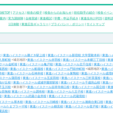
校TOP
|
アクセス
|
校舎の様子
|
校舎からのお知らせ
|
担任助手の紹介
|
校舎イベン
案内
|
実力講師陣
|
合格実績
|
東進模試
|
学費・申込手続き
|
東進生向けPOS
|
資料
1日体験
|
東進広告ギャラリー
|
プライバシー・ポリシー
|
サイトマップ
校
|
東進ハイスクール勝どき駅上校
|
東進ハイスクール新宿校 大学受験本科
|
東進ハ
人形町校
<城北地区>
東進ハイスクール赤羽校
|
東進ハイスクール本郷三丁目校
|
東
クール金町校
|
東進ハイスクール亀戸校
|
東進ハイスクール北千住校
|
東進ハイスク
葛西校
|
東進ハイスクール船堀校
|
東進ハイスクール門前仲町校
<城西地区>
東進ハ
寺校
|
東進ハイスクール石神井校
|
東進ハイスクール巣鴨校
|
東進ハイスクール成増
スクール蒲田校
|
東進ハイスクール五反田校
|
東進ハイスクール三軒茶屋校
|
東進ハ
由が丘校
|
東進ハイスクール成城学園前駅校
|
東進ハイスクール千歳烏山校
|
東進ハ
子玉川校
<東京都下>
東進ハイスクール吉祥寺南口校
|
東進ハイスクール国立校
|
東
ル田無校
東進ハイスクール調布校
|
東進ハイスクール八王子校
|
東進ハイスクール東
校
|
東進ハイスクール武蔵小金井校
|
東進ハイスクール武蔵境校
|
イスクール厚木校
|
東進ハイスクール川崎校
|
東進ハイスクール湘南台東口校
|
東進
クールたまプラーザ校
|
東進ハイスクール鶴見校
|
東進ハイスクール登戸校
|
東進ハイ
横浜校
|