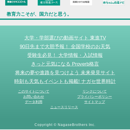
教育力こそが、国力だと思う。
大学・学部選びの動画サイト 東進TV
90日先まで大胆予報！ 全国学校のお天気
受験生必見！ 大学情報・入試情報
きっと元気になる Proverb格言
将来の夢や進路を見つけよう 未来発見サイト
時刻も天気もイベントも掲載! ナガセ世界時計
このサイトについて
リンクについて
お問い合わせ
プライバシーポリシー
データ利用
サイトマップ
ニュースリリース
Copyright © NagaseBrothers Inc.