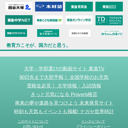
教育力こそが、国力だと思う。
大学・学部選びの動画サイト 東進TV
90日先まで大胆予報！ 全国学校のお天気
受験生必見！ 大学情報・入試情報
きっと元気になる Proverb格言
将来の夢や進路を見つけよう 未来発見サイト
時刻も天気もイベントも掲載! ナガセ世界時計
このサイトについて
リンクについて
お問い合わせ
プライバシーポリシー