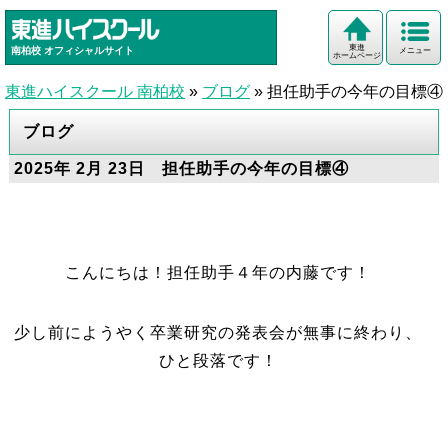
東進
南柏校
オフィシャルサイト
メニュー
ホームページ
東進ハイスクール 南柏校
»
ブログ
»
担任助手の今年の目標④
ブログ
2025年 2月 23日 担任助手の今年の目標④
こんにちは！担任助手４年の内藤です！
少し前にようやく卒業研究の発表会が無事に終わり、
ひと段落です！