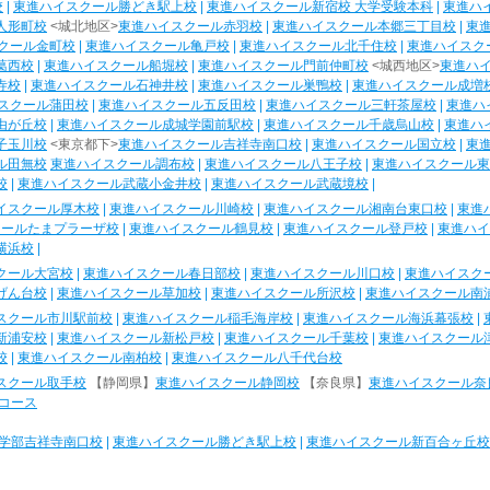
校
|
東進ハイスクール勝どき駅上校
|
東進ハイスクール新宿校 大学受験本科
|
東進ハ
人形町校
<城北地区>
東進ハイスクール赤羽校
|
東進ハイスクール本郷三丁目校
|
東
クール金町校
|
東進ハイスクール亀戸校
|
東進ハイスクール北千住校
|
東進ハイスク
葛西校
|
東進ハイスクール船堀校
|
東進ハイスクール門前仲町校
<城西地区>
東進ハ
寺校
|
東進ハイスクール石神井校
|
東進ハイスクール巣鴨校
|
東進ハイスクール成増
スクール蒲田校
|
東進ハイスクール五反田校
|
東進ハイスクール三軒茶屋校
|
東進ハ
由が丘校
|
東進ハイスクール成城学園前駅校
|
東進ハイスクール千歳烏山校
|
東進ハ
子玉川校
<東京都下>
東進ハイスクール吉祥寺南口校
|
東進ハイスクール国立校
|
東
ル田無校
東進ハイスクール調布校
|
東進ハイスクール八王子校
|
東進ハイスクール東
校
|
東進ハイスクール武蔵小金井校
|
東進ハイスクール武蔵境校
|
イスクール厚木校
|
東進ハイスクール川崎校
|
東進ハイスクール湘南台東口校
|
東進
クールたまプラーザ校
|
東進ハイスクール鶴見校
|
東進ハイスクール登戸校
|
東進ハイ
横浜校
|
クール大宮校
|
東進ハイスクール春日部校
|
東進ハイスクール川口校
|
東進ハイスク
げん台校
|
東進ハイスクール草加校
|
東進ハイスクール所沢校
|
東進ハイスクール南
スクール市川駅前校
|
東進ハイスクール稲毛海岸校
|
東進ハイスクール海浜幕張校
|
新浦安校
|
東進ハイスクール新松戸校
|
東進ハイスクール千葉校
|
東進ハイスクール
校
|
東進ハイスクール南柏校
|
東進ハイスクール八千代台校
スクール取手校
【静岡県】
東進ハイスクール静岡校
【奈良県】
東進ハイスクール奈
コース
学部吉祥寺南口校
|
東進ハイスクール勝どき駅上校
|
東進ハイスクール新百合ヶ丘校