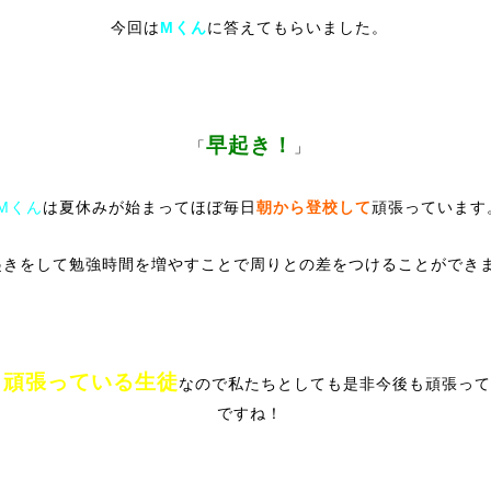
今回は
Mくん
に答えてもらいました。
早起き！
「
」
Mくん
は夏休みが始まってほぼ毎日
朝から登校して
頑張っています
起きをして勉強時間を増やすことで周りとの差をつけることができ
く頑張っている生徒
なので私たちとしても是非今後も頑張って
ですね！