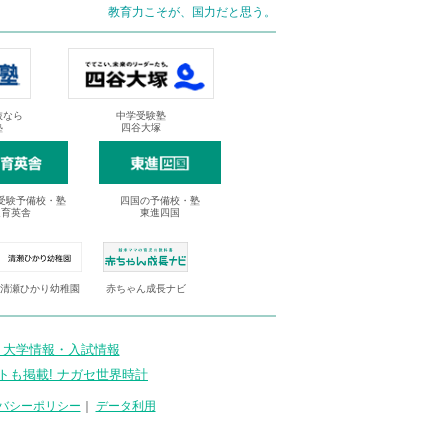
教育力こそが、国力だと思う。
抜なら
中学受験塾
塾
四谷大塚
受験予備校・塾
四国の予備校・塾
進育英舎
東進四国
清瀬ひかり幼稚園
赤ちゃん成長ナビ
 大学情報・入試情報
トも掲載! ナガセ世界時計
バシーポリシー
｜
データ利用