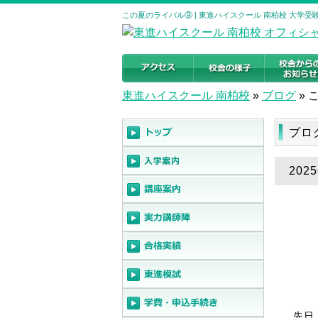
この夏のライバル⑨ | 東進ハイスクール 南柏校 大学
東進ハイスクール 南柏校
»
ブログ
»
ブロ
20
先日