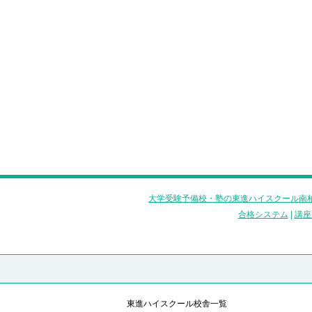
大学受験予備校・塾の東進ハイスクール南柏
合格システム
|
講座
東進ハイスクール校舎一覧