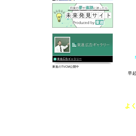
東進広告ギャラリー
東進のTVCM公開中
早
よ