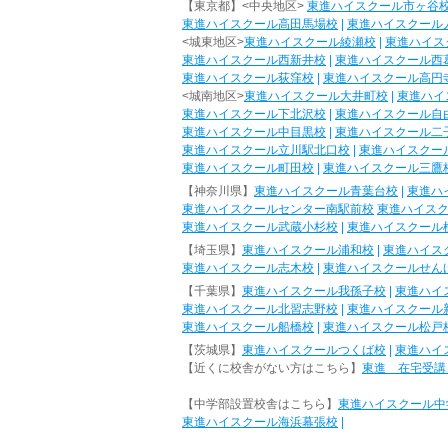
【東京都】<中央地区>
東進ハイスクール市ヶ谷
東進ハイスクール高田馬場校
|
東進ハイスクール
<城東地区>
東進ハイスクール綾瀬校
|
東進ハイス
東進ハイスクール西新井校
|
東進ハイスクール西
東進ハイスクール荻窪校
|
東進ハイスクール高円
<城南地区>
東進ハイスクール大井町校
|
東進ハイ
東進ハイスクール下北沢校
|
東進ハイスクール自
東進ハイスクール中目黒校
|
東進ハイスクール二
東進ハイスクール立川駅北口校
|
東進ハイスクー
東進ハイスクール町田校
|
東進ハイスクール三鷹
【神奈川県】
東進ハイスクール青葉台校
|
東進ハ
東進ハイスクールセンター南駅前校
東進ハイス
東進ハイスクール武蔵小杉校
|
東進ハイスクール
【埼玉県】
東進ハイスクール浦和校
|
東進ハイス
東進ハイスクール志木校
|
東進ハイスクールせん
【千葉県】
東進ハイスクール我孫子校
|
東進ハイ
東進ハイスクール北習志野校
|
東進ハイスクール
東進ハイスクール船橋校
|
東進ハイスクール松戸
【茨城県】
東進ハイスクールつくば校
|
東進ハイ
【近くに校舎がない方はこちら】
東進 在宅受講
【中学部設置校舎はこちら】
東進ハイスクール中
東進ハイスクール海浜幕張校
|