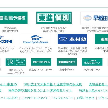
大学入試の
完全個別カリキュラムで
総合型・学校推薦型選
東進衛星予備校
成績を大巾に伸ばす
大学受験の早稲田
たスイミング
イトマンスポーツスクエアなら
阪神地区・大阪北摂に展開
小中高生の
水泳教室
あなたにぴったりが見つかる
小中高生の塾・現役予備校
東
個別指導
校
東進ビジネススクール
東進中学NET
東大特進コース
東進デジタル
ユニバーシティ
ト 東進TV
90日先まで大胆予報！ 全国学校のお天気
受験生必見！
言
将来の夢や進路を見つけよう 未来発見サイト
時刻も天気もイベン
ットコムTOP
｜
このサイトについて
｜
リンクについて
｜
お問い合わせ
｜
プライ