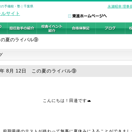
受験の予備校・塾｜千葉県
永瀬昭幸 理事
この夏のライバル⑨
グ
25年 8月 12日 この夏のライバル⑨
こんにちは！田邉です🐢
、前期最後のテストが終わって無事に夏休みに入ることができまし