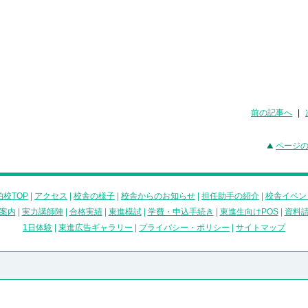
前の記事へ
|
ページ
校TOP
|
アクセス
|
校舎の様子
|
校舎からのお知らせ
|
担任助手の紹介
|
校舎イベン
案内
|
実力講師陣
|
合格実績
|
東進模試
|
学費・申込手続き
|
東進生向けPOS
|
資料
1日体験
|
東進広告ギャラリー
|
プライバシー・ポリシー
|
サイトマップ