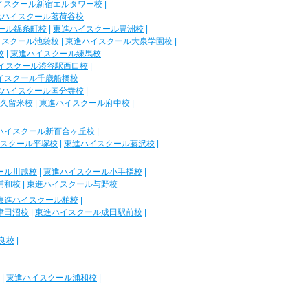
イスクール新宿エルタワー校
|
進ハイスクール茗荷谷校
ール錦糸町校
|
東進ハイスクール豊洲校
|
イスクール池袋校
|
東進ハイスクール大泉学園校
|
校
|
東進ハイスクール練馬校
イスクール渋谷駅西口校
|
イスクール千歳船橋校
進ハイスクール国分寺校
|
久留米校
|
東進ハイスクール府中校
|
ハイスクール新百合ヶ丘校
|
スクール平塚校
|
東進ハイスクール藤沢校
|
ール川越校
|
東進ハイスクール小手指校
|
浦和校
|
東進ハイスクール与野校
東進ハイスクール柏校
|
津田沼校
|
東進ハイスクール成田駅前校
|
良校
|
|
東進ハイスクール浦和校
|