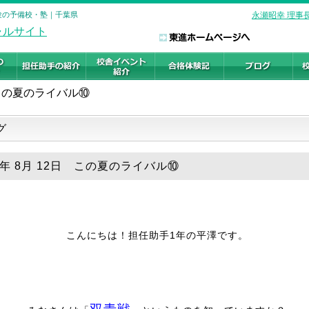
受験の予備校・塾｜千葉県
永瀬昭幸 理事
この夏のライバル⑩
グ
25年 8月 12日 この夏のライバル⑩
こんにちは！担任助手1年の平澤です。