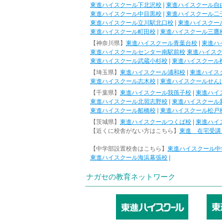
東進ハイスクール下北沢校
|
東進ハイスクール自
東進ハイスクール中目黒校
|
東進ハイスクール二
東進ハイスクール立川駅北口校
|
東進ハイスクー
東進ハイスクール町田校
|
東進ハイスクール三鷹
【神奈川県】
東進ハイスクール青葉台校
|
東進ハ
東進ハイスクールセンター南駅前校
東進ハイス
東進ハイスクール武蔵小杉校
|
東進ハイスクール
【埼玉県】
東進ハイスクール浦和校
|
東進ハイス
東進ハイスクール志木校
|
東進ハイスクールせん
【千葉県】
東進ハイスクール我孫子校
|
東進ハイ
東進ハイスクール北習志野校
|
東進ハイスクール
東進ハイスクール船橋校
|
東進ハイスクール松戸
【茨城県】
東進ハイスクールつくば校
|
東進ハイ
【近くに校舎がない方はこちら】
東進 在宅受講
【中学部設置校舎はこちら】
東進ハイスクール中
東進ハイスクール海浜幕張校
|
ナガセの教育ネットワーク