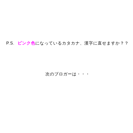
P.S.
ピンク色
になっているカタカナ、漢字に直せますか？？
次のブロガーは・・・