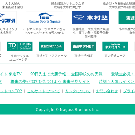
大学入試の
完全個別カリキュラムで
総合型・学校推薦型選
東進衛星予備校
成績を大巾に伸ばす
大学受験の早稲田
たスイミング
イトマンスポーツスクエアなら
阪神地区・大阪北摂に展開
小中高生の
水泳教室
あなたにぴったりが見つかる
小中高生の塾・現役予備校
東
個別指導
校
東進ビジネススクール
東進中学NET
東大特進コース
東進デジタル
ユニバーシティ
ト 東進TV
90日先まで大胆予報！ 全国学校のお天気
受験生必見！
言
将来の夢や進路を見つけよう 未来発見サイト
時刻も天気もイベン
ットコムTOP
｜
このサイトについて
｜
リンクについて
｜
お問い合わせ
｜
プライ
Copyright © NagaseBrothers Inc.