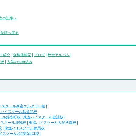
次の記事へ
の先頭へ戻る
ト紹介
|
合格体験記
|
ブログ
|
校舎アルバム
|
請求
|
入学のお申込み
イスクール新宿エルタワー校
|
進ハイスクール茗荷谷校
ール錦糸町校
|
東進ハイスクール豊洲校
|
イスクール池袋校
|
東進ハイスクール大泉学園校
|
校
|
東進ハイスクール練馬校
イスクール渋谷駅西口校
|