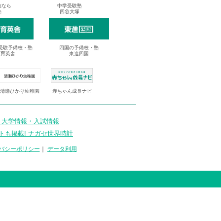
抜なら
中学受験塾
塾
四谷大塚
受験予備校・塾
四国の予備校・塾
進育英舎
東進四国
清瀬ひかり幼稚園
赤ちゃん成長ナビ
 大学情報・入試情報
トも掲載! ナガセ世界時計
バシーポリシー
｜
データ利用