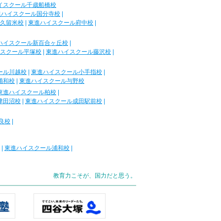
イスクール千歳船橋校
進ハイスクール国分寺校
|
久留米校
|
東進ハイスクール府中校
|
ハイスクール新百合ヶ丘校
|
スクール平塚校
|
東進ハイスクール藤沢校
|
ール川越校
|
東進ハイスクール小手指校
|
浦和校
|
東進ハイスクール与野校
東進ハイスクール柏校
|
津田沼校
|
東進ハイスクール成田駅前校
|
良校
|
|
東進ハイスクール浦和校
|
教育力こそが、国力だと思う。