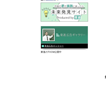
東進広告ギャラリー
東進のTVCM公開中