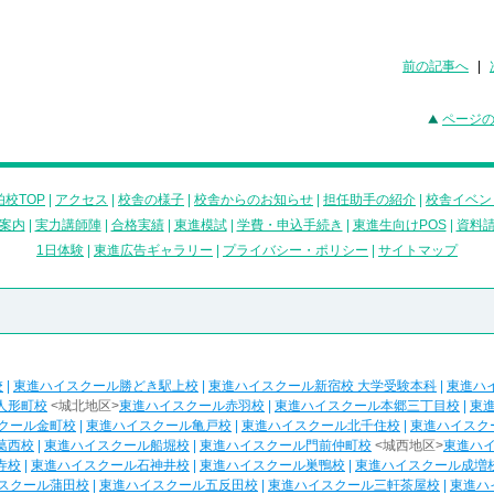
前の記事へ
|
ページ
校TOP
|
アクセス
|
校舎の様子
|
校舎からのお知らせ
|
担任助手の紹介
|
校舎イベン
案内
|
実力講師陣
|
合格実績
|
東進模試
|
学費・申込手続き
|
東進生向けPOS
|
資料
1日体験
|
東進広告ギャラリー
|
プライバシー・ポリシー
|
サイトマップ
校
|
東進ハイスクール勝どき駅上校
|
東進ハイスクール新宿校 大学受験本科
|
東進ハ
人形町校
<城北地区>
東進ハイスクール赤羽校
|
東進ハイスクール本郷三丁目校
|
東
クール金町校
|
東進ハイスクール亀戸校
|
東進ハイスクール北千住校
|
東進ハイスク
葛西校
|
東進ハイスクール船堀校
|
東進ハイスクール門前仲町校
<城西地区>
東進ハ
寺校
|
東進ハイスクール石神井校
|
東進ハイスクール巣鴨校
|
東進ハイスクール成増
スクール蒲田校
|
東進ハイスクール五反田校
|
東進ハイスクール三軒茶屋校
|
東進ハ