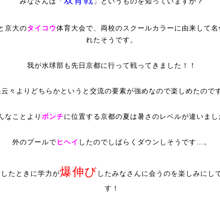
双青戦
みなさんは「
」というものを知っていますか？
と京大の
タイコウ
体育大会で、両校のスクールカラーに由来して名
れたそうです。
我が水球部も先日京都に行って戦ってきました！！
果云々よりどちらかというと交流の要素が強めなので楽しめたので
んなことより
ボンチ
に位置する京都の夏は暑さのレベルが違いまし
外のプールで
ヒヘイ
したのでしばらくダウンしそうです…。
爆伸び
活したときに学力が
したみなさんに会うのを楽しみにし
す！