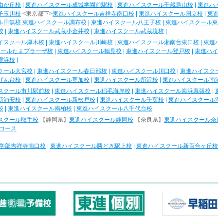
由が丘校
|
東進ハイスクール成城学園前駅校
|
東進ハイスクール千歳烏山校
|
東進ハ
子玉川校
<東京都下>
東進ハイスクール吉祥寺南口校
|
東進ハイスクール国立校
|
東
ル田無校
東進ハイスクール調布校
|
東進ハイスクール八王子校
|
東進ハイスクール東
校
|
東進ハイスクール武蔵小金井校
|
東進ハイスクール武蔵境校
|
イスクール厚木校
|
東進ハイスクール川崎校
|
東進ハイスクール湘南台東口校
|
東進
クールたまプラーザ校
|
東進ハイスクール鶴見校
|
東進ハイスクール登戸校
|
東進ハイ
横浜校
|
クール大宮校
|
東進ハイスクール春日部校
|
東進ハイスクール川口校
|
東進ハイスク
げん台校
|
東進ハイスクール草加校
|
東進ハイスクール所沢校
|
東進ハイスクール南
スクール市川駅前校
|
東進ハイスクール稲毛海岸校
|
東進ハイスクール海浜幕張校
|
新浦安校
|
東進ハイスクール新松戸校
|
東進ハイスクール千葉校
|
東進ハイスクール
校
|
東進ハイスクール南柏校
|
東進ハイスクール八千代台校
スクール取手校
【静岡県】
東進ハイスクール静岡校
【奈良県】
東進ハイスクール奈
コース
学部吉祥寺南口校
|
東進ハイスクール勝どき駅上校
|
東進ハイスクール新百合ヶ丘校