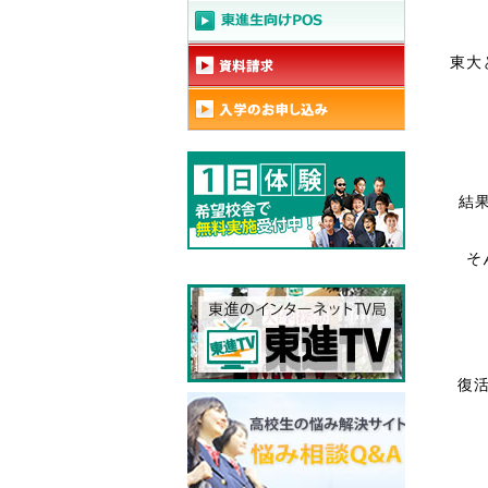
東大
結
そ
復