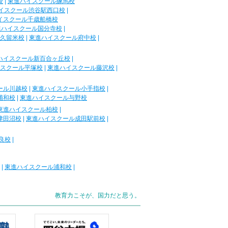
校
|
東進ハイスクール練馬校
イスクール渋谷駅西口校
|
イスクール千歳船橋校
進ハイスクール国分寺校
|
久留米校
|
東進ハイスクール府中校
|
ハイスクール新百合ヶ丘校
|
スクール平塚校
|
東進ハイスクール藤沢校
|
ール川越校
|
東進ハイスクール小手指校
|
浦和校
|
東進ハイスクール与野校
東進ハイスクール柏校
|
津田沼校
|
東進ハイスクール成田駅前校
|
良校
|
|
東進ハイスクール浦和校
|
教育力こそが、国力だと思う。