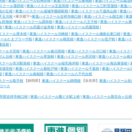
寺校
|
東進ハイスクール石神井校
|
東進ハイスクール巣鴨校
|
東進ハイスクール成増
スクール蒲田校
|
東進ハイスクール五反田校
|
東進ハイスクール三軒茶屋校
|
東進ハ
由が丘校
|
東進ハイスクール成城学園前駅校
|
東進ハイスクール千歳烏山校
|
東進ハ
子玉川校
<東京都下>
東進ハイスクール吉祥寺南口校
|
東進ハイスクール国立校
|
東
ル田無校
東進ハイスクール調布校
|
東進ハイスクール八王子校
|
東進ハイスクール東
校
|
東進ハイスクール武蔵小金井校
|
東進ハイスクール武蔵境校
|
イスクール厚木校
|
東進ハイスクール川崎校
|
東進ハイスクール湘南台東口校
|
東進
クールたまプラーザ校
|
東進ハイスクール鶴見校
|
東進ハイスクール登戸校
|
東進ハイ
横浜校
|
クール大宮校
|
東進ハイスクール春日部校
|
東進ハイスクール川口校
|
東進ハイスク
げん台校
|
東進ハイスクール草加校
|
東進ハイスクール所沢校
|
東進ハイスクール南
スクール市川駅前校
|
東進ハイスクール稲毛海岸校
|
東進ハイスクール海浜幕張校
|
新浦安校
|
東進ハイスクール新松戸校
|
東進ハイスクール千葉校
|
東進ハイスクール
校
|
東進ハイスクール南柏校
|
東進ハイスクール八千代台校
スクール取手校
【静岡県】
東進ハイスクール静岡校
【奈良県】
東進ハイスクール奈
コース
学部吉祥寺南口校
|
東進ハイスクール勝どき駅上校
|
東進ハイスクール新百合ヶ丘校