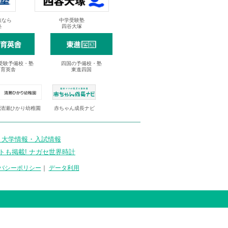
抜なら
中学受験塾
塾
四谷大塚
受験予備校・塾
四国の予備校・塾
進育英舎
東進四国
清瀬ひかり幼稚園
赤ちゃん成長ナビ
 大学情報・入試情報
トも掲載! ナガセ世界時計
バシーポリシー
｜
データ利用