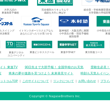
大学入試の
完全個別カリキュラムで
総合型・学校推薦型選
東進衛星予備校
成績を大巾に伸ばす
大学受験の早稲田
たスイミング
イトマンスポーツスクエアなら
阪神地区・大阪北摂に展開
小中高生の
水泳教室
あなたにぴったりが見つかる
小中高生の塾・現役予備校
東
個別指導
校
東進ビジネススクール
東進中学NET
東大特進コース
東進デジタル
ユニバーシティ
ト 東進TV
90日先まで大胆予報！ 全国学校のお天気
受験生必見！
言
将来の夢や進路を見つけよう 未来発見サイト
時刻も天気もイベン
ットコムTOP
｜
このサイトについて
｜
リンクについて
｜
お問い合わせ
｜
プライ
Copyright © NagaseBrothers Inc.