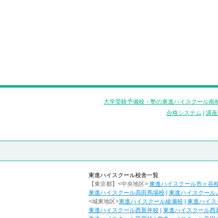
大学受験予備校・塾の東進ハイスクール南柏
合格システム
|
講座
東進ハイスクール校舎一覧
【東京都】<中央地区>
東進ハイスクール市ヶ谷
東進ハイスクール高田馬場校
|
東進ハイスクール
<城東地区>
東進ハイスクール綾瀬校
|
東進ハイス
東進ハイスクール西新井校
|
東進ハイスクール西