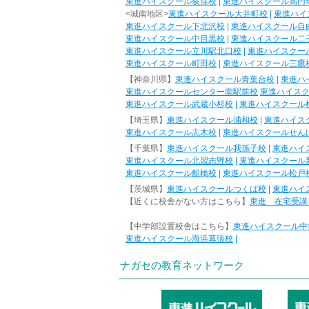
東進ハイスクール荻窪校
|
東進ハイスクール高円
<城南地区>
東進ハイスクール大井町校
|
東進ハイ
東進ハイスクール下北沢校
|
東進ハイスクール自
東進ハイスクール中目黒校
|
東進ハイスクール二
東進ハイスクール立川駅北口校
|
東進ハイスクー
東進ハイスクール町田校
|
東進ハイスクール三鷹
【神奈川県】
東進ハイスクール青葉台校
|
東進ハ
東進ハイスクールセンター南駅前校
東進ハイス
東進ハイスクール武蔵小杉校
|
東進ハイスクール
【埼玉県】
東進ハイスクール浦和校
|
東進ハイス
東進ハイスクール志木校
|
東進ハイスクールせん
【千葉県】
東進ハイスクール我孫子校
|
東進ハイ
東進ハイスクール北習志野校
|
東進ハイスクール
東進ハイスクール船橋校
|
東進ハイスクール松戸
【茨城県】
東進ハイスクールつくば校
|
東進ハイ
【近くに校舎がない方はこちら】
東進 在宅受講
【中学部設置校舎はこちら】
東進ハイスクール中
東進ハイスクール海浜幕張校
|
ナガセの教育ネットワーク