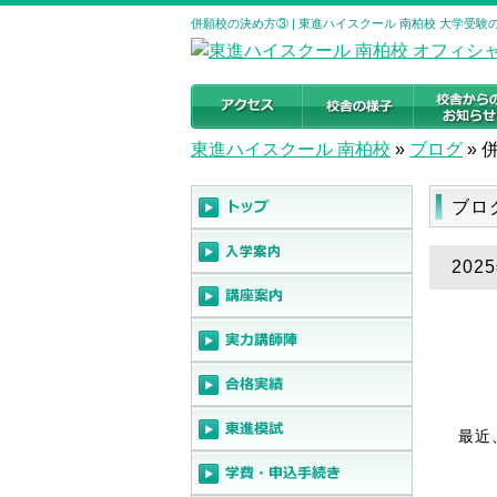
併願校の決め方③ | 東進ハイスクール 南柏校 大学受
東進ハイスクール 南柏校
»
ブログ
»
ブロ
202
最近