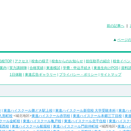
前の記事へ
|
ページ
校TOP
|
アクセス
|
校舎の様子
|
校舎からのお知らせ
|
担任助手の紹介
|
校舎イベン
案内
|
実力講師陣
|
合格実績
|
東進模試
|
学費・申込手続き
|
東進生向けPOS
|
資料
1日体験
|
東進広告ギャラリー
|
プライバシー・ポリシー
|
サイトマップ
校
|
東進ハイスクール勝どき駅上校
|
東進ハイスクール新宿校 大学受験本科
|
東進ハ
人形町校
<城北地区>
東進ハイスクール赤羽校
|
東進ハイスクール本郷三丁目校
|
東
クール金町校
|
東進ハイスクール亀戸校
|
東進ハイスクール北千住校
|
東進ハイスク
葛西校
|
東進ハイスクール船堀校
|
東進ハイスクール門前仲町校
<城西地区>
東進ハ