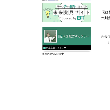
僕は
の判
過去
東進広告ギャラリー
東進のTVCM公開中