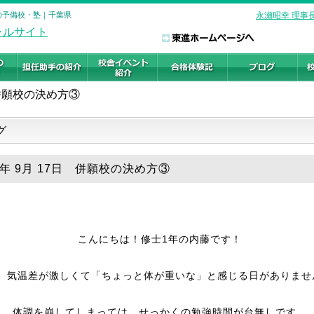
験の予備校・塾｜千葉県
永瀬昭幸 理事
併願校の決め方③
グ
5年 9月 17日 併願校の決め方③
こんにちは！修士1年の内藤です！
、気温差が激しくて「ちょっと体が重いな」と感じる日がありませ
体調を崩してしまっては、せっかくの勉強時間が台無しです。