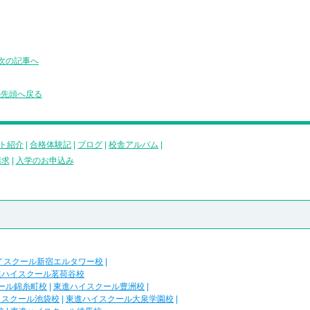
次の記事へ
の先頭へ戻る
ト紹介
|
合格体験記
|
ブログ
|
校舎アルバム
|
請求
|
入学のお申込み
イスクール新宿エルタワー校
|
進ハイスクール茗荷谷校
ール錦糸町校
|
東進ハイスクール豊洲校
|
イスクール池袋校
|
東進ハイスクール大泉学園校
|