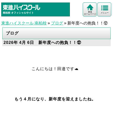
東進
南柏校
オフィシャルサイト
メニュー
ホームページ
東進ハイスクール 南柏校
»
ブログ
»
新年度への抱負！！⑫
ブログ
2026年 4月 6日 新年度への抱負！！⑫
こんにちは！田邉です🐢
もう４月になり、新年度を迎えましたね。