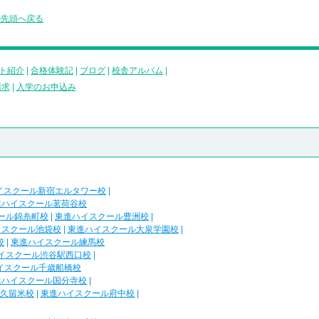
の先頭へ戻る
ト紹介
|
合格体験記
|
ブログ
|
校舎アルバム
|
請求
|
入学のお申込み
イスクール新宿エルタワー校
|
進ハイスクール茗荷谷校
ール錦糸町校
|
東進ハイスクール豊洲校
|
イスクール池袋校
|
東進ハイスクール大泉学園校
|
校
|
東進ハイスクール練馬校
イスクール渋谷駅西口校
|
イスクール千歳船橋校
進ハイスクール国分寺校
|
久留米校
|
東進ハイスクール府中校
|