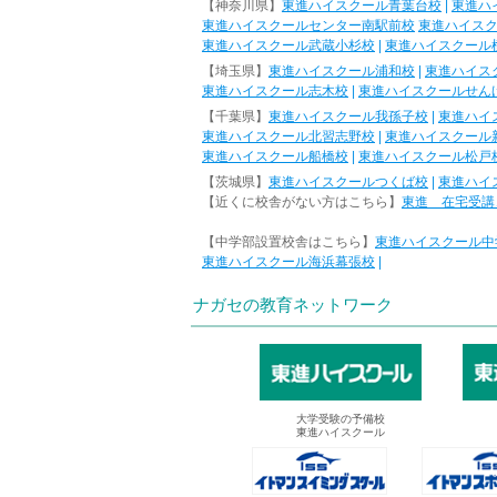
【神奈川県】
東進ハイスクール青葉台校
|
東進ハ
東進ハイスクールセンター南駅前校
東進ハイス
東進ハイスクール武蔵小杉校
|
東進ハイスクール
【埼玉県】
東進ハイスクール浦和校
|
東進ハイス
東進ハイスクール志木校
|
東進ハイスクールせん
【千葉県】
東進ハイスクール我孫子校
|
東進ハイ
東進ハイスクール北習志野校
|
東進ハイスクール
東進ハイスクール船橋校
|
東進ハイスクール松戸
【茨城県】
東進ハイスクールつくば校
|
東進ハイ
【近くに校舎がない方はこちら】
東進 在宅受講
【中学部設置校舎はこちら】
東進ハイスクール中
東進ハイスクール海浜幕張校
|
ナガセの教育ネットワーク
大学受験の予備校
東進ハイスクール