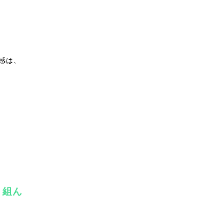
感は、
り組ん