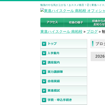
勉強のやる気が上がる！おススメ格言！② | 東進ハイス
東進ハイスクール 南柏校
»
ブログ
»
ブロ
20