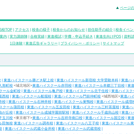
ページ
校TOP
|
アクセス
|
校舎の様子
|
校舎からのお知らせ
|
担任助手の紹介
|
校舎イベン
案内
|
実力講師陣
|
合格実績
|
東進模試
|
学費・申込手続き
|
東進生向けPOS
|
資料
1日体験
|
東進広告ギャラリー
|
プライバシー・ポリシー
|
サイトマップ
校
|
東進ハイスクール勝どき駅上校
|
東進ハイスクール新宿校 大学受験本科
|
東進ハ
人形町校
<城北地区>
東進ハイスクール赤羽校
|
東進ハイスクール本郷三丁目校
|
東
クール金町校
|
東進ハイスクール亀戸校
|
東進ハイスクール北千住校
|
東進ハイスク
葛西校
|
東進ハイスクール船堀校
|
東進ハイスクール門前仲町校
<城西地区>
東進ハ
寺校
|
東進ハイスクール石神井校
|
東進ハイスクール巣鴨校
|
東進ハイスクール成増
スクール蒲田校
|
東進ハイスクール五反田校
|
東進ハイスクール三軒茶屋校
|
東進ハ
由が丘校
|
東進ハイスクール成城学園前駅校
|
東進ハイスクール千歳烏山校
|
東進ハ
子玉川校
<東京都下>
東進ハイスクール吉祥寺南口校
|
東進ハイスクール国立校
|
東
ル田無校
東進ハイスクール調布校
|
東進ハイスクール八王子校
|
東進ハイスクール東
校
|
東進ハイスクール武蔵小金井校
|
東進ハイスクール武蔵境校
|