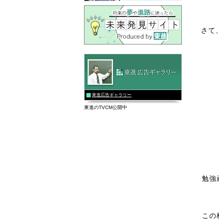
さて
東進広告ギャラリー
東進のTVCM公開中
勉強
この