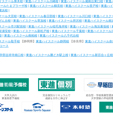
イスクール厚木校
|
東進ハイスクール川崎校
|
東進ハイスクール湘南台東口校
|
東進
クールたまプラーザ校
|
東進ハイスクール鶴見校
|
東進ハイスクール登戸校
|
東進ハイ
横浜校
|
クール大宮校
|
東進ハイスクール春日部校
|
東進ハイスクール川口校
|
東進ハイスク
げん台校
|
東進ハイスクール草加校
|
東進ハイスクール所沢校
|
東進ハイスクール南
スクール市川駅前校
|
東進ハイスクール稲毛海岸校
|
東進ハイスクール海浜幕張校
|
新浦安校
|
東進ハイスクール新松戸校
|
東進ハイスクール千葉校
|
東進ハイスクール
校
|
東進ハイスクール南柏校
|
東進ハイスクール八千代台校
スクール取手校
【静岡県】
東進ハイスクール静岡校
【奈良県】
東進ハイスクール奈
コース
学部吉祥寺南口校
|
東進ハイスクール勝どき駅上校
|
東進ハイスクール新百合ヶ丘校
大学入試の
完全個別カリキュラムで
総合型・学校推薦型選
東進衛星予備校
成績を大巾に伸ばす
大学受験の早稲田