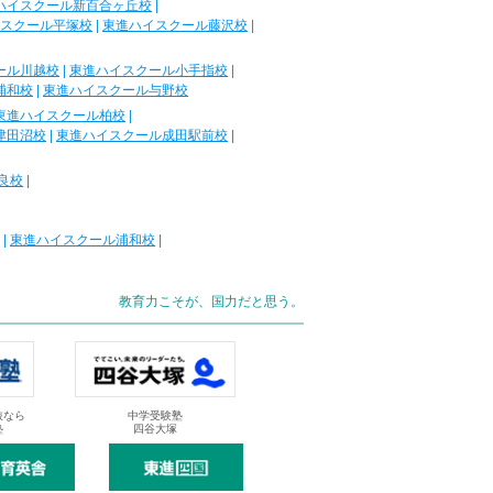
ハイスクール新百合ヶ丘校
|
スクール平塚校
|
東進ハイスクール藤沢校
|
ール川越校
|
東進ハイスクール小手指校
|
浦和校
|
東進ハイスクール与野校
東進ハイスクール柏校
|
津田沼校
|
東進ハイスクール成田駅前校
|
良校
|
|
東進ハイスクール浦和校
|
教育力こそが、国力だと思う。
抜なら
中学受験塾
塾
四谷大塚