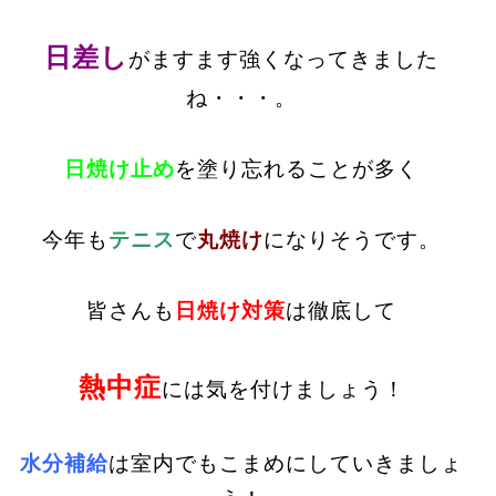
日差し
がますます強くなってきました
ね・・・。
日焼け止め
を塗り忘れることが多く
今年も
テニス
で
丸焼け
になりそうです。
皆さんも
日焼け対策
は徹底して
熱中症
には気を付けましょう！
水分補給
は室内でもこまめにしていきましょ