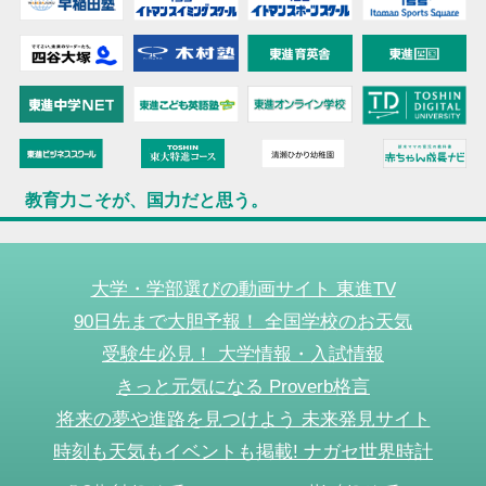
教育力こそが、国力だと思う。
大学・学部選びの動画サイト 東進TV
90日先まで大胆予報！ 全国学校のお天気
受験生必見！ 大学情報・入試情報
きっと元気になる Proverb格言
将来の夢や進路を見つけよう 未来発見サイト
時刻も天気もイベントも掲載! ナガセ世界時計