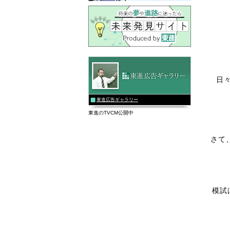
日
東進広告ギャラリー
東進のTVCM公開中
さて
模試