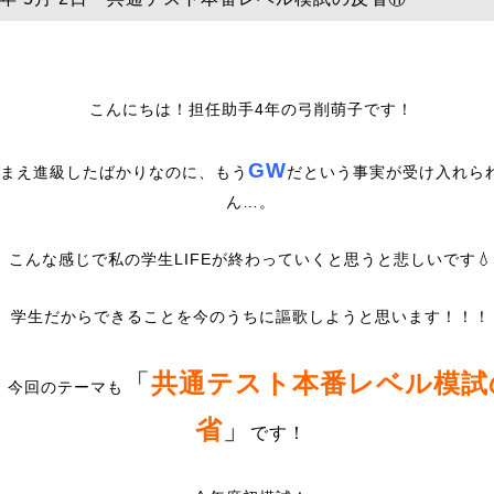
こんにちは！担任助手4年の弓削萌子です！
GW
まえ進級したばかりなのに、もう
だという事実が受け入れら
ん…。
こんな感じで私の学生LIFEが終わっていくと思うと悲しいです💧
学生だからできることを今のうちに謳歌しようと思います！！！
「
共通テスト本番レベル模試
、今回のテーマも
省
」
です！