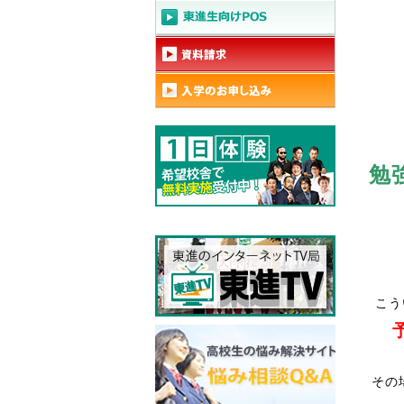
勉
こう
その