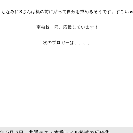
ちなみにSさんは机の前に貼って自分を戒めるそうです。すごい
南柏校一同、応援しています！
次のブロガーは、、、、
26年 5月 2日 共通テスト本番レベル模試の反省⑪