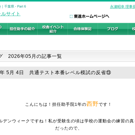
県 - Part 6
永瀬昭幸 理事
グ 2026年05月の記事一覧
26年 5月 4日 共通テスト本番レベル模試の反省⑬
西野
こんにちは！担任助手院1年の
です！
ルデンウィークですね！私が受験生の頃は学校の運動会の練習の真
だったので、