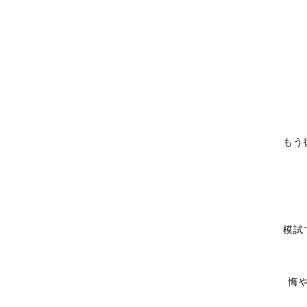
もう
模試
悔